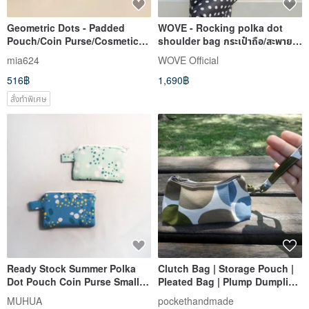
Geometric Dots - Padded
WOVE - Rocking polka dot
Pouch/Coin Purse/Cosmetic
shoulder bag กระเป๋าถือ/สะพาย
Bag/Storage Bag
ไหล่ ลายจุด
mia624
WOVE Official
516฿
1,690฿
สั่งทำพิเศษ
Ready Stock Summer Polka
Clutch Bag | Storage Pouch |
Dot Pouch Coin Purse Small
Pleated Bag | Plump Dumpling
Wallet Mini Storage Bag
Shape | Blue-Green Large
MUHUA
pockethandmade
Polka Dot