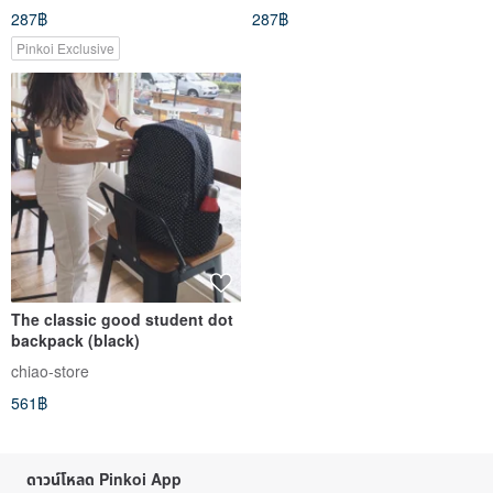
287฿
287฿
Pinkoi Exclusive
The classic good student dot
backpack (black)
chiao-store
561฿
ดาวน์โหลด Pinkoi App