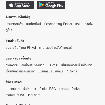
ค้นหางานดีไซน์ดีๆ
ประเภทสินค้า
บันทึกดีไซน์
บัตรของขวัญ Pinkoi
แรงบันดาลใจ
ตู้โชว์
จำหน่ายสินค้า
ลงขายสินค้าบน Pinkoi
ถาม-ตอบสำหรับดีไซเนอร์
ช่วยเหลือ / เงื่อนไข
ถาม-ตอบ
สั่งซื้อปริมาณมาก
ประกาศ
นโยบายความเป็นส่วนตัว
เงื่อนไขการส่งคืนสินค้า
โปรแกรมสมาชิกและ P Coins
รู้จัก Pinkoi
เกี่ยวกับเรา
สื่อโฆษณา
Pinkoi ESG
มาสคอส Pinkoi
ร่วมงานกับเรา
iichi.com