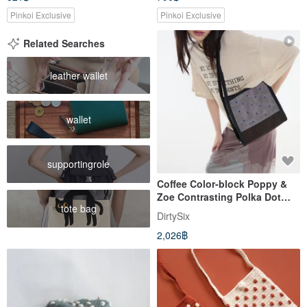
Pinkoi Exclusive
Pinkoi Exclusive
Related Searches
leather wallet
wallet
supportingrole
Coffee Color-block Poppy &
Zoe Contrasting Polka Dot
tote bag
Special Textured Shoulder
DirtySix
Tote Bag
2,026฿