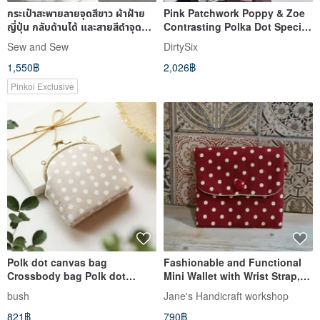
กระเป๋าสะพายลายจุดสีขาว ผ้าฝ้าย
Pink Patchwork Poppy & Zoe
ญี่ปุ่น กลับด้านได้ และสายสีดำจุดขาว
Contrasting Polka Dot Special
ทรงกลีบดอกไม้
Weave Shoulder Tote Bag
Sew and Sew
DirtySix
1,550฿
2,026฿
Pinkoi Exclusive
Polk dot canvas bag
Fashionable and Functional
Crossbody bag Polk dot
Mini Wallet with Wrist Strap,
mouth gold bag Backpack
Red Dot Pattern on the Right
bush
Jane's Handicraft workshop
mobile phone
Side
821฿
790฿