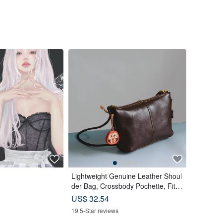
Lightweight Genuine Leather Shoul
der Bag, Crossbody Pochette, Fits
Long Wallet, Travel Pouch, Black, E
US$ 32.54
asy to Carry
19 5-Star reviews