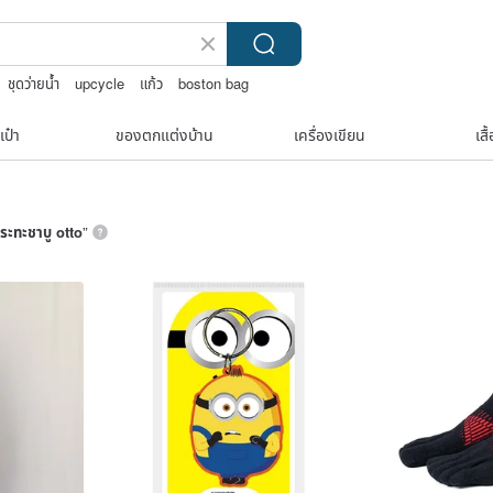
ชุดว่ายน้ำ
upcycle
แก้ว
boston bag
เป๋า
ของตกแต่งบ้าน
เครื่องเขียน
เสื
ระทะชาบู otto
”