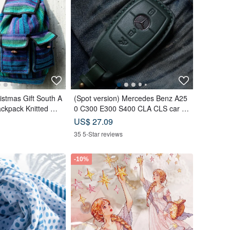
ristmas Gift South A
(Spot version) Mercedes Benz A25
ackpack Knitted Ha
0 C300 E300 S400 CLA CLS car ke
-Magic Teal
y leather case
US$ 27.09
35 5-Star reviews
-10%