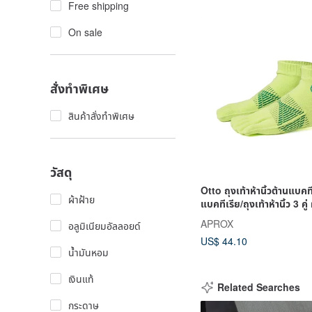
Free shipping
On sale
สั่งทำพิเศษ
สินค้าสั่งทำพิเศษ
วัสดุ
Otto ถุงเท้าห้านิ้วต้านแบคที
ผ้าฝ้าย
แบคทีเรีย/ถุงเท้าห้านิ้ว 3 คู่
APROX
อลูมิเนียมอัลลอยด์
US$ 44.10
น้ำมันหอม
เงินแท้
Related Searches
กระดาษ