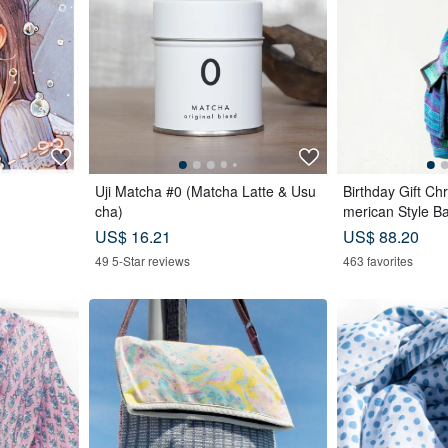
Uji Matcha #0 (Matcha Latte & Usu
Birthday Gift Ch
cha)
merican Style B
ndbag Backpack
US$ 16.21
US$ 88.20
49 5-Star reviews
463 favorites