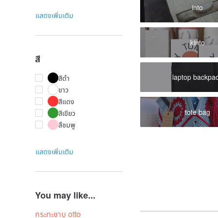
into
แสดงเพิ่มเติม
kinto
สี
laptop backpa
สีดำ
ขาว
สีแดง
tote bag
สีเขียว
สึชมพู
แสดงเพิ่มเติม
You may like...
กระทะชาบู otto