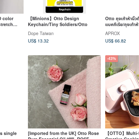
 color
【Minions】Otto Design
Otto ถุงเท้าห้านิ้ว
stretch
Keychain/Tiny Soldiers/Otto
แบคทีเรีย/ถุงเท้าห้า
Dope Taiwan
APROX
US$ 13.32
US$ 66.82
-43%
s single
[Imported from the UK] Otto Rose
【OTTO】Multi-f
Pure Essential Oil 2ML ROSE
Creative Cooki