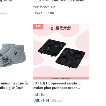
ate-Corrugated
light
bluestone1991
 product does not
US$ 1,327.36
40.05
t)
-39%
ต้านแบคทีเรียต้านเชื้อ
[OTTO] Hot-pressed sandwich
นิ้ว 3 คู่ ผ้าฝ้ายต
maker plus purchase order
bakeware (four styles are
hellolife
optional)
US$ 16.46
US$ 26.69