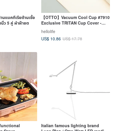
ต้านแบคทีเรียต้านเชื้อ
【OTTO】Vacuum Cool Cup #7910
นิ้ว 5 คู่ ผ้าฝ้ายต
Exclusive TRITAN Cup Cover -
Matt White/Mist Black (Two Colors
hellolife
Available)
US$ 10.86
US$ 17.78
unctional
Italian famous lighting brand
ng Stove
Luce Plan / Otto Watt LED reading