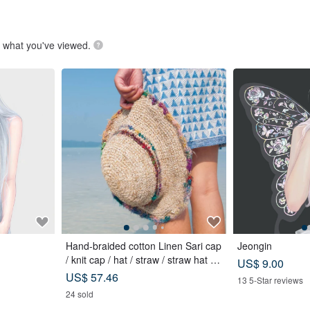
.
what you've viewed.
Hand-braided cotton Linen Sari cap
Jeongin
/ knit cap / hat / straw / straw hat -
US$ 9.00
Sari streaks compiled
US$ 57.46
13 5-Star reviews
24 sold