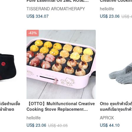
OTTO
Replacement Pl
TISSERAND AROMATHERAPY
hellolife
Frying Pan (The
US$ 334.07
US$ 23.06
US$ 
include the hos
-43%
เรียต้านเชื้อ
【OTTO】Multifunctional Creative
Otto ถุงเท้าห้านิ้ว
 ผ้าฝ้ายต
Cooking Stove Replacement
แบคทีเรีย/ถุงเท้าห้า
Plate-Octopus Grilling Plate (The
hellolife
APROX
product does not include the
US$ 44.10
US$ 23.06
US$ 40.05
host)