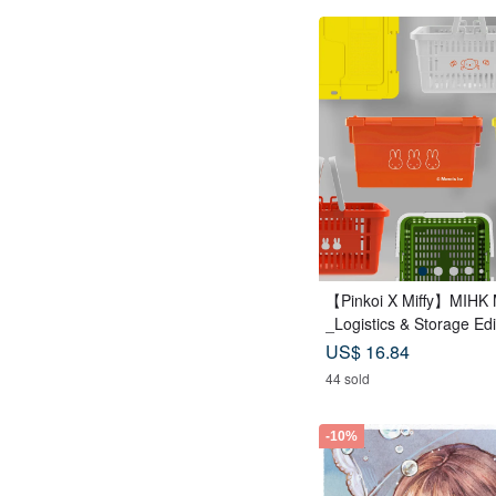
【Pinkoi X Miffy】MIHK M
_Logistics & Storage Edi
US$ 16.84
44 sold
-10%