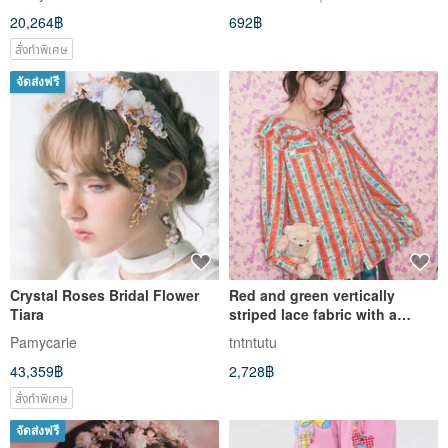
20,264฿
692฿
สั่งทำพิเศษ
จัดส่งฟรี
Crystal Roses Bridal Flower
Red and green vertically
Tiara
striped lace fabric with a
ruffled collar shirt, evoking a
Pamycarie
tntntutu
pastoral, playful, and vintage
43,359฿
2,728฿
charm.
สั่งทำพิเศษ
จัดส่งฟรี