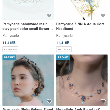
Pamycarie handmade resin
Pamycarie ZINNIA Aqua Coral
clay pearl color small flower
Headband
wedding custom-made hair
Pamycarie
Pamycarie
crown
11,415฿
11,415฿
สั่งทำพิเศษ
สั่งทำพิเศษ
จัดส่งฟรี
จัดส่งฟรี
Pamycarie Night-Sakura Floral
Moonlight Arch Floral 14K