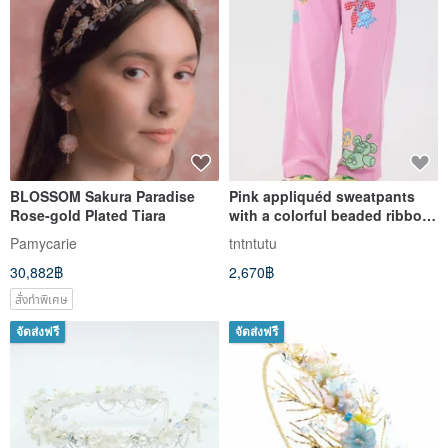
BLOSSOM Sakura Paradise
Pink appliquéd sweatpants
Rose-gold Plated Tiara
with a colorful beaded ribbon,
exuding a cute and vibrant
Pamycarie
tntntutu
charm.
30,882฿
2,670฿
สั่งทำพิเศษ
จัดส่งฟรี
จัดส่งฟรี