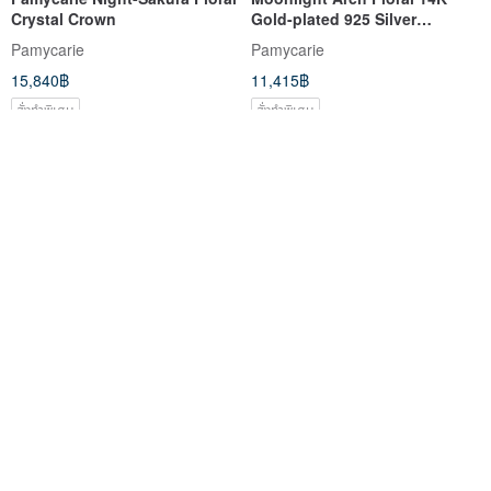
Crystal Crown
Gold-plated 925 Silver
Necklace
Pamycarie
Pamycarie
15,840฿
11,415฿
สั่งทำพิเศษ
สั่งทำพิเศษ
จัดส่งฟรี
จัดส่งฟรี
Embellished Floral Vintage
Sunshower Floral Headband
Headband in Plush Velvet
Pamycarie
Pamycarie
14,512฿
14,512฿