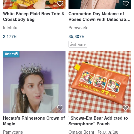
White Sheep Plaid Bow Tote &
Coronation Day Madame of
Crossbody Bag
Roses Crown with Detachable
Chain Details
tntntutu
Pamycarie
2,177฿
35,307฿
สั่งทำพิเศษ
จัดส่งฟรี
Hecate's Rhinestone Crown of
"Showa-Era Bear Addicted to
Magic
Smartphone" Pouch
Pamycarie
Omake Boshi｜โอะมะเกะโบชิ