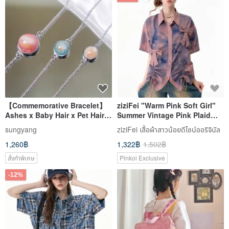
【Commemorative Bracelet】
ziziFei "Warm Pink Soft Girl"
Ashes x Baby Hair x Pet Hair |
Summer Vintage Pink Plaid
Permanent Keepsake | Sealed
Bow Tie Drawstring
sungyang
ziziFei เสื้อผ้าสาวน้อยดีไซน์ออริจินัล
Memories
Atmospheric Short-Sleeved
1,260฿
1,322฿
1,502฿
Shirt for Women
สั่งทำพิเศษ
Pinkoi Exclusive
-12%