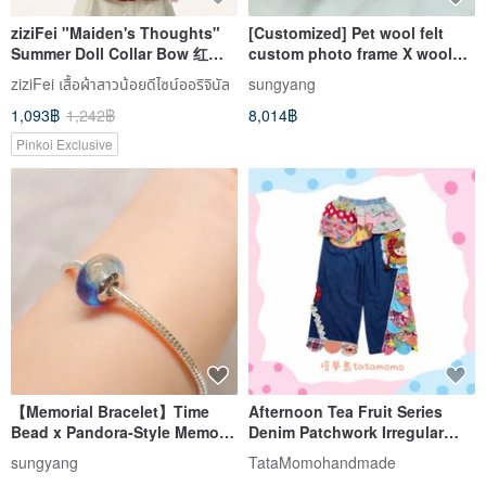
ziziFei "Maiden's Thoughts"
[Customized] Pet wool felt
Summer Doll Collar Bow 红格
custom photo frame X wool
纹 Academia Style Short
felt handmade | Don't rush to
ziziFei เสื้อผ้าสาวน้อยดีไซน์ออริจินัล
sungyang
Sleeve Shirt for Women
place an order |
1,093฿
1,242฿
8,014฿
Pinkoi Exclusive
【Memorial Bracelet】Time
Afternoon Tea Fruit Series
Bead x Pandora-Style Memory
Denim Patchwork Irregular
Bracelet | Permanent
Wide-Leg Pants
sungyang
TataMomohandmade
Preservation | Sealed