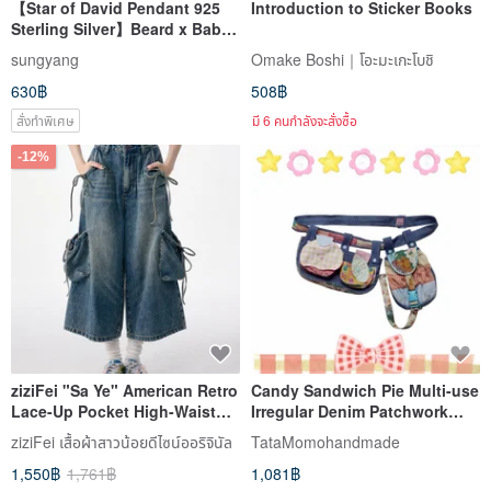
【Star of David Pendant 925
Introduction to Sticker Books
Sterling Silver】Beard x Baby
Hair x Pet Fur | Memorial
sungyang
Omake Boshi｜โอะมะเกะโบชิ
Pendant | Memory Preserved
630฿
508฿
สั่งทำพิเศษ
มี 6 คนกำลังจะสั่งซื้อ
-12%
ziziFei "Sa Ye" American Retro
Candy Sandwich Pie Multi-use
Lace-Up Pocket High-Waist
Irregular Denim Patchwork
Slimming Cropped Cargo
Crossbody Bag / Waist Bag
ziziFei เสื้อผ้าสาวน้อยดีไซน์ออริจินัล
TataMomohandmade
Wide-Leg Jeans for Women
1,550฿
1,761฿
1,081฿