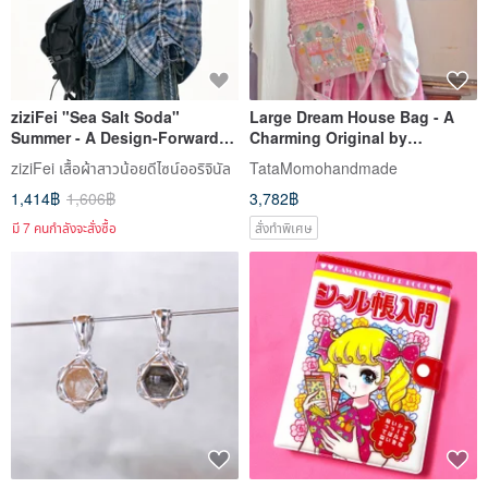
ziziFei "Sea Salt Soda"
Large Dream House Bag - A
Summer - A Design-Forward
Charming Original by
Blue Plaid Bow Short-Sleeve
TataMomohandmade
ziziFei เสื้อผ้าสาวน้อยดีไซน์ออริจินัล
TataMomohandmade
Shirt for Women
1,414฿
1,606฿
3,782฿
มี 7 คนกำลังจะสั่งซื้อ
สั่งทำพิเศษ