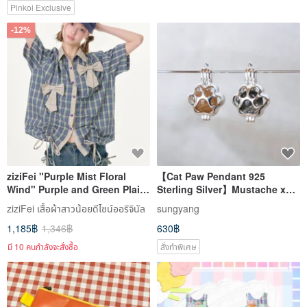
Pinkoi Exclusive
-12%
ziziFei "Purple Mist Floral
【Cat Paw Pendant 925
Wind" Purple and Green Plaid
Sterling Silver】Mustache x
Bow Tie Drawstring Retro Vibe
First Hair x Pet Fur | Memorial
ziziFei เสื้อผ้าสาวน้อยดีไซน์ออริจินัล
sungyang
Short-Sleeved Shirt for
Pendant | Memory Encased
1,185฿
1,346฿
630฿
Women
มี 10 คนกำลังจะสั่งซื้อ
สั่งทำพิเศษ