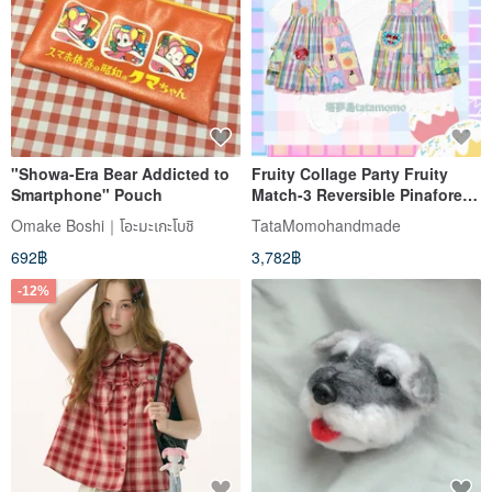
"Showa-Era Bear Addicted to
Fruity Collage Party Fruity
Smartphone" Pouch
Match-3 Reversible Pinafore
Dress
Omake Boshi｜โอะมะเกะโบชิ
TataMomohandmade
692฿
3,782฿
-12%