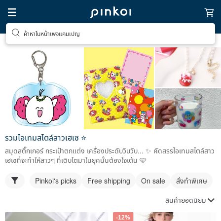
ค้าหาในหน้าเพจแคมเปญ
รวมไอเทมสไตล์สาวเฮเซ ⭐️
สมุดสติ๊กเกอร์ กระเป๋าตกแต่ง เครื่องประดับวิบวับ... ✨ คัดสรรไอเทมสไตล์สาว
เฮเซที่จะทำให้สาวๆ ที่เติบโตมาในยุคนั้นต้องใจเต้น 🩵
Pinkoi's picks
Free shipping
On sale
สั่งทำพิเศษ
สินค้ายอดนิยม
-12%