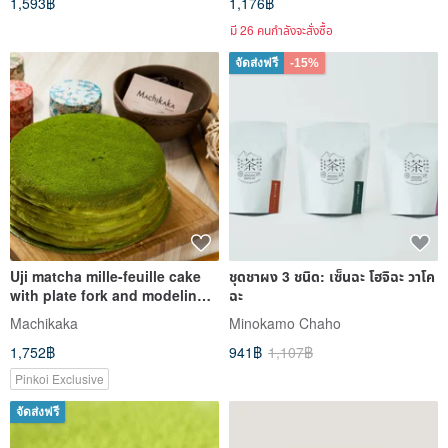
1,593฿
1,176฿
มี 26 คนกำลังจะสั่งซื้อ
จัดส่งฟรี
-15%
Uji matcha mille-feuille cake
ชุดชาผง 3 ชนิด: เซ็นฉะ โฮจิฉะ วาโค
with plate fork and modeling
ฉะ
candle
Machikaka
Minokamo Chaho
1,752฿
941฿
1,107฿
Pinkoi Exclusive
จัดส่งฟรี