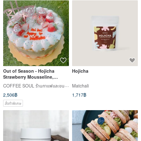
Out of Season - Hojicha
Hojicha
Strawberry Mousseline,
Hojicha Mousseline,
COFFEE SOUL ร้านกาแฟและขนมหวาน
Matchali
Strawberry Mousseline, Shuo
2,506฿
1,717฿
Desserts, Home Delivery
Available
สั่งทำพิเศษ