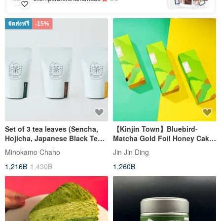
จัดส่งฟรี
-15%
Set of 3 tea leaves (Sencha,
【Kinjin Town】Bluebird-
Hojicha, Japanese Black Tea
Matcha Gold Foil Honey Cake
or Genmaicha)
(5 pieces)
Minokamo Chaho
Jin Jin Ding
1,216฿
1,430฿
1,260฿