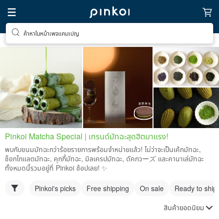
ค้าหาในหน้าเพจแคมเปญ
Pinkoi Matcha Special | เทรนด์มัทฉะสุดฮิตมาแรง!
พบกับขนมมัทฉะกว่าร้อยรายการพร้อมจำหน่ายแล้ว! ไม่ว่าจะเป็นเค้กมัทฉะ,
ช็อกโกแลตมัทฉะ, คุกกี้มัทฉะ, มิลเครปมัทฉะ, ดัคกวーズ และคานาเล่มัทฉะ
ทั้งหมดนี้รวมอยู่ที่ Pinkoi ช้อปเลย! ✨
Pinkoi's picks
Free shipping
On sale
Ready to ship
สินค้ายอดนิยม