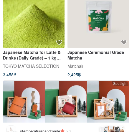
Japanese Matcha for Latte &
Japanese Ceremonial Grade
Drinks (Daily Grade) – 1 kg
Matcha
(2.2 lbs)
TOKYO MATCHA SELECTION
Matchali
3,458฿
2,425฿
Spotlight
4
+
stemperaturehandmade
5.0