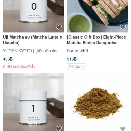
Uji Matcha #0 (Matcha Latte &
[Classic Gift Box] Eight-Piece
Usucha)
Matcha Series Dacquoise
YUGEN KYOTO | ยูเก็น เกียวโต
Sort-of-chill
496฿
916฿
มี 153 คนกำลังจะสั่งซื้อ
สั่งทำพิเศษ