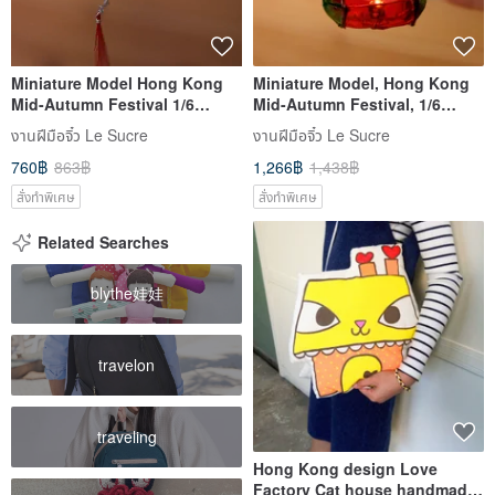
Miniature Model Hong Kong
Miniature Model, Hong Kong
Mid-Autumn Festival 1/6
Mid-Autumn Festival, 1/6
Accordion Paper Lantern Pre-
Scale, Jade Rabbit Lantern,
งานฝีมือจิ๋ว Le Sucre
งานฝีมือจิ๋ว Le Sucre
order
Pre-order
760฿
863฿
1,266฿
1,438฿
สั่งทำพิเศษ
สั่งทำพิเศษ
Related Searches
blythe娃娃
travelon
traveling
Hong Kong design Love
Factory Cat house handmade