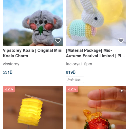
Vipstorey Koala | Original Mini
[Material Package] Mid-
Koala Charm
Autumn Festival Limited | Pink
Traditional Mid-Autumn
vipstorey
factoryat12pm
Rabbit Doll
531฿
819฿
สั่งทำพิเศษ
-12%
-12%