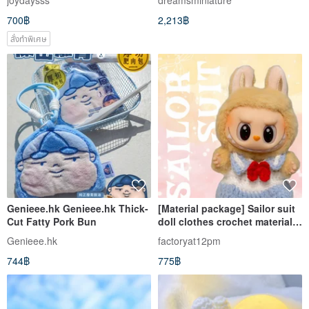
joydaysss
dreamsminiature
700฿
2,213฿
สั่งทำพิเศษ
Genieee.hk Genieee.hk Thick-
[Material package] Sailor suit
Cut Fatty Pork Bun
doll clothes crochet material
package
Genieee.hk
factoryat12pm
744฿
775฿