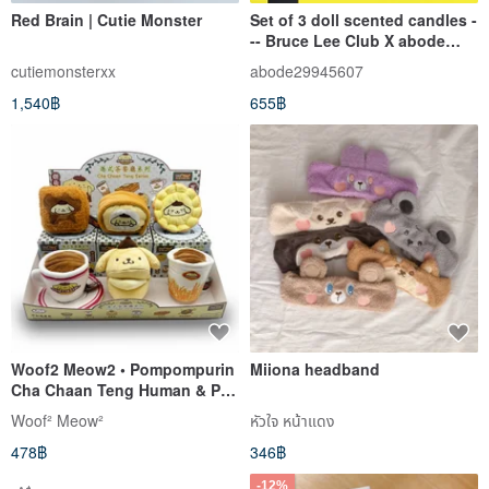
Red Brain | Cutie Monster
Set of 3 doll scented candles -
-- Bruce Lee Club X abode
series
cutiemonsterxx
abode29945607
1,540฿
655฿
Woof2 Meow2 • Pompompurin
Miiona headband
Cha Chaan Teng Human & Pet
Toy Series Blind Box
Woof² Meow²
หัวใจ หน้าแดง
478฿
346฿
-12%