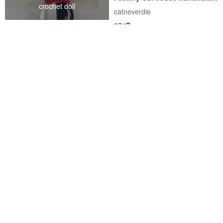
crochet doll
hand drawing cushion doll
catneverdie
974฿
สั่งทำพิเศษ
Handmade crochet doll -
Pure handmade limited edition
animals series
Russian doll green cup
insulation cover and square
joydaysss
HSL
coaster
611฿
346฿
สั่งทำพิเศษ
Pinkoi Exclusive