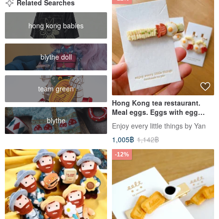
Related Searches
hong kong babies
blythe doll
team green
Hong Kong tea restaurant.
Meal eggs. Eggs with egg
blythe
noodles. Handmade hairpins
Enjoy every little things by Yan
(in stock)
1,005฿
1,142฿
-12%