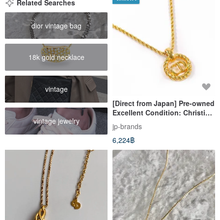
Related Searches
dior vintage bag
18k gold necklace
vintage
[Direct from Japan] Pre-owned
Excellent Condition: Christian
vintage jewelry
Dior Necklace with CD Logo,
jp-brands
Vintage, Gold Plated
6,224฿