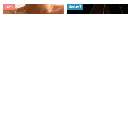
-32%
จัดส่งฟรี
Pre-owned Authentic
1978 Christian Dior Deep
Christian Dior Letter Long
Purple Pansy Necklace
Necklace Choker Sweater
Autrefois Vintage Gift Shop
crossroads-antiques
Chain
4,965฿
7,301฿
14,654฿
Eco-Friendly
-32%
-15%