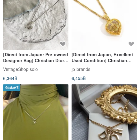
[Direct from Japan: Pre-owned
[Direct from Japan, Excellent
Designer Bag] Christian Dior
Used Condition] Christian
Necklace, Silver, Logo, Stone,
Dior CD Necklace Heart Logo
VintageShop solo
jp-brands
Vintage, Old, p8mj87
Vintage Metal Gold Accessory
6,364฿
6,455฿
จัดส่งฟรี