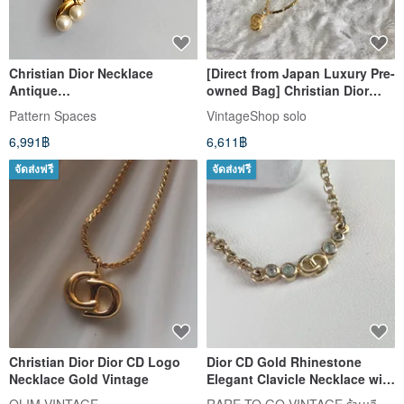
Christian Dior Necklace
[Direct from Japan Luxury Pre-
Antique
owned Bag] Christian Dior
Jewelry/Necklace/Jewelry/Vint
Necklace, Gold CD Logo,
Pattern Spaces
VintageShop solo
age
Stones, Vintage a4e5gp
6,991฿
6,611฿
จัดส่งฟรี
จัดส่งฟรี
Christian Dior Dior CD Logo
Dior CD Gold Rhinestone
Necklace Gold Vintage
Elegant Clavicle Necklace with
5cm Extension Chain -
RARE TO GO VINTAGE ร้านเลือกซื้อสินค้าแบบวินเทจ