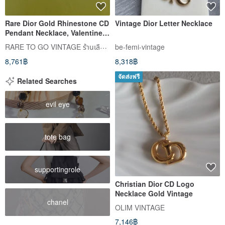
Rare Dior Gold Rhinestone CD
Vintage Dior Letter Necklace
Pendant Necklace, Valentine's
Gift, Excellent Vintage
RARE TO GO VINTAGE ร้านเลือกซื้อสินค้าแบบวินเทจ
be-femi-vintage
Condition, Jewelry Box
8,761฿
8,318฿
Included
จัดส่งฟรี
Related Searches
evil eye
tote bag
supportingrole
Christian Dior CD Logo
Necklace Gold Vintage
chanel
OLIM VINTAGE
7,146฿