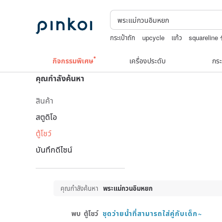
กระเป๋าถัก
upcycle
แก้ว
squarelin
Natural soap
กิจกรรมพิเศษ
เครื่องประดับ
กระ
คุณกำลังค้นหา
สินค้า
สตูดิโอ
ตู้โชว์
บันทึกดีไซน์
คุณกำลังค้นหา
พระแม่กวนอิมหยก
พบ
ตู้โชว์
ชุดว่ายน้ำที่สามารถใส่คู่กับเด็ก~