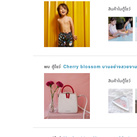
สินค้าในตู้โชว์
พบ
ตู้โชว์
Cherry blossom บานอย่างสวยงา
สินค้าในตู้โชว์