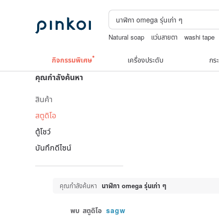
Natural soap
แว่นสายตา
washi tape
กระเป๋าถัก
jewelry box
กิจกรรมพิเศษ
เครื่องประดับ
กระ
คุณกำลังค้นหา
สินค้า
สตูดิโอ
ตู้โชว์
บันทึกดีไซน์
คุณกำลังค้นหา
นาฬิกา omega รุ่นเก่า ๆ
พบ
สตูดิโอ
sagw