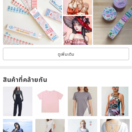
ดูเพิ่มเติม
< Hanbok Girl + Boy >
TOTAL 14 types X 2 sheets = 28 sheets
สินค้าที่คล้ายกัน
Material : paper 180g
2 types Size : 7 cm X 10 cm
2 types Size : 7 cm X 10.5 cm
4 types Size : 7.5 cm X 9.5 cm
2 types Size : 8 cm X 9 cm
4 types Size : 8.5 cm X 8.5 cm