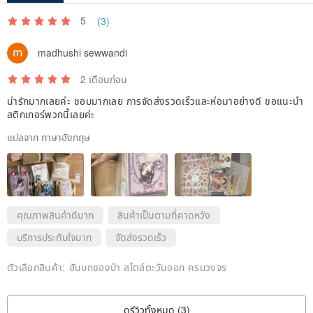
5
(3)
< landscape >
madhushi sewwandi
Material 1 : Glossy coated mother-of-pearl kiss-cut seal sticker
2 เดือนก่อน
Material 2 : Matte Coated Kiss-cut Seal Sticker
น่ารักมากเลยค่ะ ชอบมากเลย การจัดส่งรวดเร็วและห่อมาอย่างดี ขอแนะนำ
สติกเกอร์พวกนี้เลยค่ะ
Size : 11.6 x 13 cm
แปลจาก ภาษาอังกฤษ
Quantity : 2 Material types x 2 sheets = total 4 sheets
+
double-sided printing paper 250g 2 sheets
คุณภาพสินค้าดีมาก
สินค้าเป็นตามที่คาดหวัง
(12×14 cm)
บริการประทับใจมาก
จัดส่งรวดเร็ว
ตัวเลือกสินค้า:
ฮันบกของป่า สไตล์ตะวันออก ครบวงจร
ดูรีวิวทั้งหมด (3)