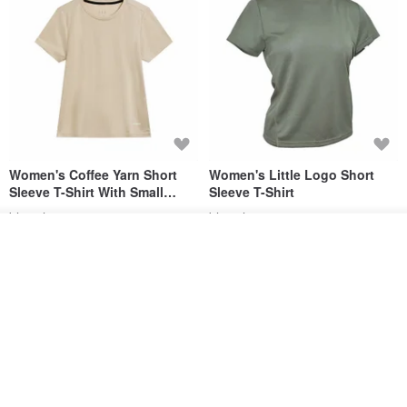
Women's Coffee Yarn Short
Women's Little Logo Short
Sleeve T-Shirt With Small
Sleeve T-Shirt
Logo Description – Coffee y
blueplace
blueplace
วางในรถเข็น
615฿
615฿
ถูกใจ
View Shop
-25%
< white Korean lettering >
Quantity : about 2 sheets