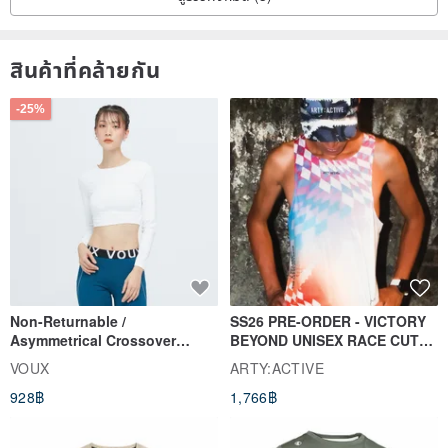
สินค้าที่คล้ายกัน
-25%
Non-Returnable /
SS26 PRE-ORDER - VICTORY
Asymmetrical Crossover
BEYOND UNISEX RACE CUT
Cropped Sweat-Wicking Top
TANK
VOUX
ARTY:ACTIVE
(Women's) - Perpetual Day
928฿
1,766฿
White