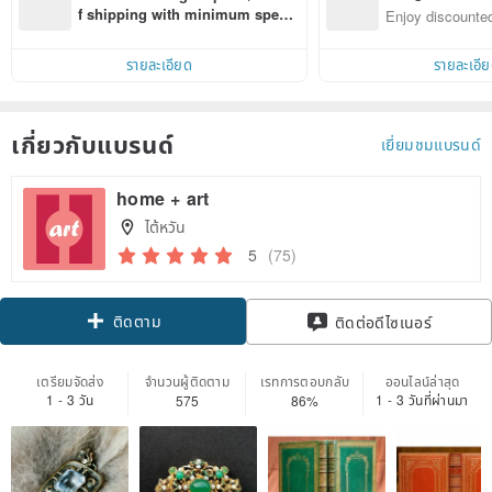
n with ease
f shipping with minimum spen
Enjoy discounted
d on their first Pinkoi app order 
ct cross-border 
within 7 days!
รายละเอียด
รายละเอี
เกี่ยวกับแบรนด์
เยี่ยมชมแบรนด์
home + art
ไต้หวัน
5
(75)
ติดตาม
ติดต่อดีไซเนอร์
เตรียมจัดส่ง
จำนวนผู้ติดตาม
เรทการตอบกลับ
ออนไลน์ล่าสุด
1 - 3 วัน
1 - 3 วันที่ผ่านมา
575
86%