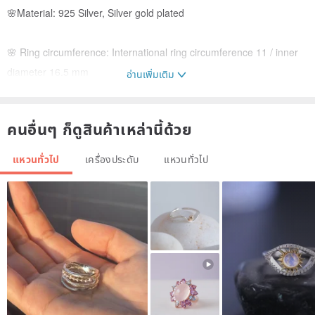
🌸Material: 925 Silver, Silver gold plated
🌸 Ring circumference: International ring circumference 11 / inner
diameter 16.5 mm
อ่านเพิ่มเติม
"Old products inevitably have traces of use, please do not buy if
คนอื่นๆ ก็ดูสินค้าเหล่านี้ด้วย
you mind. 》
แหวนทั่วไป
เครื่องประดับ
แหวนทั่วไป