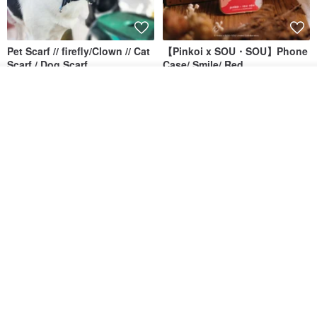
Pet Scarf // firefly/Clown // Cat
【Pinkoi x SOU・SOU】Phone
Scarf / Dog Scarf
Case/ Smile/ Red
KAKO.pet
Hereafter.studio
ดูสินค้าอื่นๆ ของดีไซเนอร์
View Shop
413฿
1,107฿
Original Mass-Produced Heart
【Simple Wooden Japanese
Declaration Lace Short-Sleeve
Wind Chime - small】Arty
Bow Tie Shirt Ruffle Love
style/ Minimalist/ Zen
Jill Punk Studio
Dionysus Artcrafts