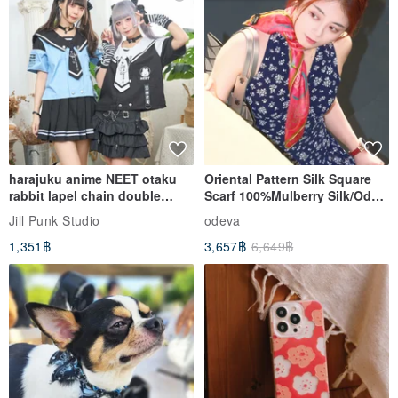
harajuku anime NEET otaku
Oriental Pattern Silk Square
rabbit lapel chain double
Scarf 100%Mulberry Silk/Ode
breasted sailor top JJ2540
to the Yi Tribe–Courage
Jill Punk Studio
odeva
1,351฿
3,657฿
6,649฿