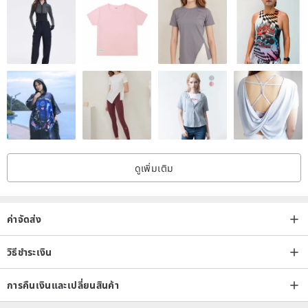
Delivery arrangement:
Hong Kong buyers:
Suggested choice: The delivery address is Hong Kong Industrial
and Commercial District (excluding remote areas) or Hong Kong SF
Express Station. It will be sent by SF Express, and it will generally
be delivered within 1-2 working days after it is sent;
ดูเพิ่มเติม
Hong Kong SF Station List
www.sf-express.com/hk/tc/other_serv...
ค่าจัดส่ง
If the delivery address is Hong Kong residential, it will be sent by
วิธีชำระเงิน
Hongkong Post
การคืนเงินและเปลี่ยนสินค้า
Taiwan buyers: