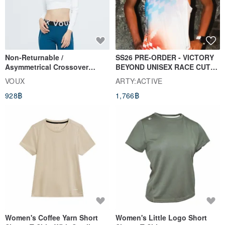
We use a traditional manual hot stamping machine to print your
Non-Returnable /
SS26 PRE-ORDER - VICTORY
name, sentence or other special meaning text on the leather phone
Asymmetrical Crossover
BEYOND UNISEX RACE CUT
Cropped Sweat-Wicking Top
TANK
case.
VOUX
ARTY:ACTIVE
(Women's) - Perpetual Day
928฿
1,766฿
White
Women's Coffee Yarn Short
Women's Little Logo Short