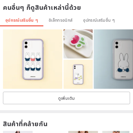
คนอื่นๆ ก็ดูสินค้าเหล่านี้ด้วย
below)
2. Hot stamping color (gold, silver, rose gold)
อุปกรณ์เสริมอื่น ๆ
อิเล็กทรอนิกส์
อุปกรณ์เสริมอื่น ๆ
3. You want to bronzing and embossing names or words (for the
time being, only English fonts and numbers are provided, and there
is no Chinese bronzing service)
Examples of guest notes: font 3, gold, MICHELLE
ดูเพิ่มเติม
สินค้าที่คล้ายกัน