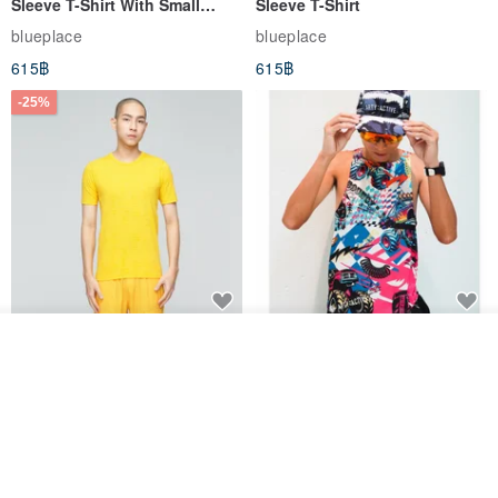
Sleeve T-Shirt With Small
Sleeve T-Shirt
Logo Description – Coffee y
blueplace
blueplace
The periphery of the mobile phone case is covered with leather,
615฿
615฿
and our craftsmen spend three times as long as the ordinary
-25%
mobile phone case on the details of this process.
Father's Day Gift / Final Sale /
SS26 PRE-ORDER - RADICAL
รอคิว
Moisture-Wicking Jacquard
SPEED UNISEX RACE CUT
View Shop
Trim Top (Men) - Marigold
TANK
VOUX
ARTY:ACTIVE
842฿
1,766฿
-25%
The phone case can support wireless charging.