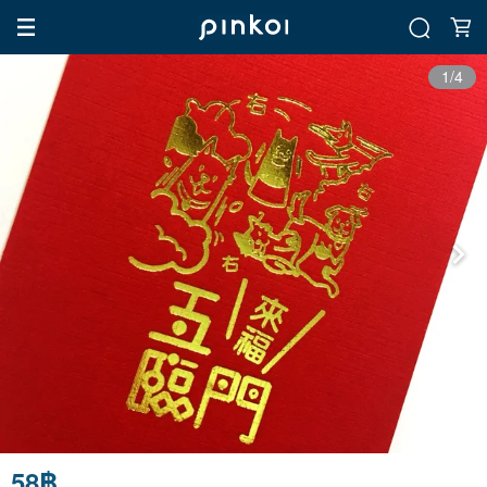
1/4
58฿