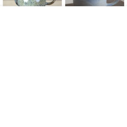
รอคิว
View Shop
[Mùchūn Life] 240ml Shāmù
Mug - Little Snow
Tianmu Glaze Round Teapot
by Master Ye Minxiang
NATURE GLAZE สตูดิโอเซรามิก
goodday-ankeng
2,290฿
1,122฿
W Glass
Ceramic Cat Mug (Designer
Collection)