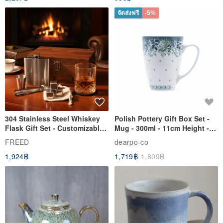
จัดส่งฟรี
-5%
304 Stainless Steel Whiskey
Polish Pottery Gift Box Set -
Flask Gift Set - Customizable
Mug - 300ml - 11cm Height -
Engraving - Father's Day Gift
Fern Pattern
FREED
dearpo-co
1,924฿
1,719฿
1,809฿