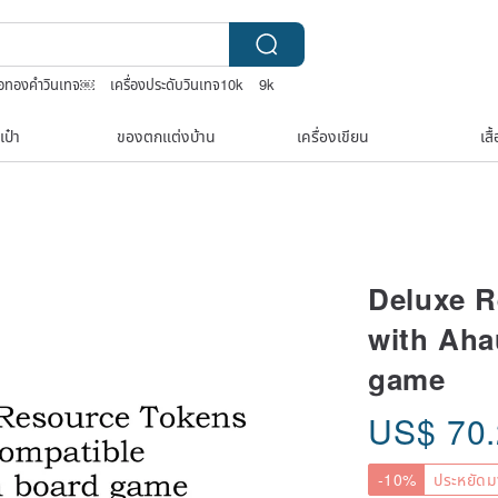
คอทองคำวินเทจ￼
เครื่องประดับวินเทจ10k
9k
elry box
เป๋า
ของตกแต่งบ้าน
เครื่องเขียน
เสื
Deluxe R
with Aha
game
US$
70
-10%
ประหยัดม