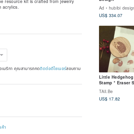
 resource kit is crafted from jewelry
 acrylics.
Ad
hubibi design st
US$ 334.07
หรัฐอเมริกา คุณสามารถกด
ติดต่อดีไซเนอร์
สอบถาม
Little Hedgehog
Stamp * Eraser 
* Handmade Car
TAll.Be
Stamp * Handm
US$ 17.82
Carved Stamp *
Hourglass
นค้า