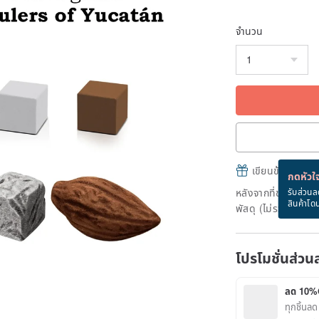
จำนวน
เขียนข้อความและส
กดหัวใจ
หลังจากที่ชำระเงินถ
รับส่วนล
สินค้าโด
พัสดุ (ไม่รวมวันหยุ
โปรโมชั่นส่วน
ลด 10%
ทุกชิ้น