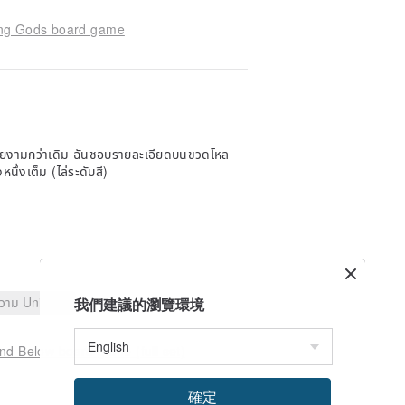
ing Gods board game
่สวยงามกว่าเดิม ฉันชอบรายละเอียดบนขวดโหล
นึ่งเต็ม (ไล่ระดับสี)
ความ Unique
我們建議的瀏覽環境
d Below board game (full set)
確定