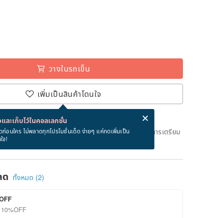
วางในรถเข็น
เพิ่มเป็นสินค้าโดนใจ
่ง eCard ฟรีเมื่อซื้อสินค้า!
eCard คืออะไร?
และเก็บไว้ในคอลเลกชั่น
ึงวันที่จะจัดส่งสินค้า จะใช้เวลาประมาณ 3 วันทางการในการเตรียม
ดก่อนใคร ไม่พลาดทุกโปรโมชั่นเด็ด ง่ายๆ แค่กดเพิ่มเป็น
นใจ!
ด)
ลด
ทั้งหมด (2)
OFF
ลด 10%OFF