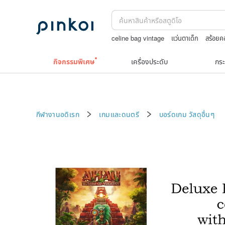
celine bag vintage
แว่นตาเด็ก
สร้อย
กระเป๋าปิ๊กแป๊กญี่ปุ่น
Natural soap
jew
กิจกรรมพิเศษ
เครื่องประดับ
กระ
กีฬางานอดิเรก
เกมและดนตรี
บอร์ดเกม
วัสดุอื่นๆ