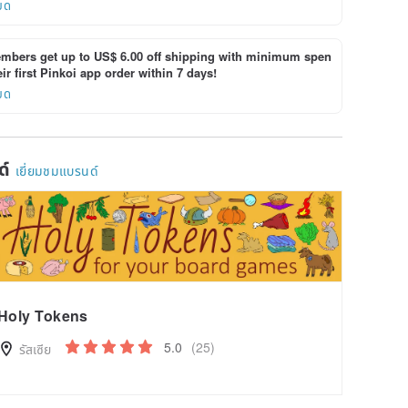
ยด
bers get up to US$ 6.00 off shipping with minimum spen
ir first Pinkoi app order within 7 days!
ยด
ด์
เยี่ยมชมแบรนด์
Holy Tokens
5.0
(25)
รัสเซีย