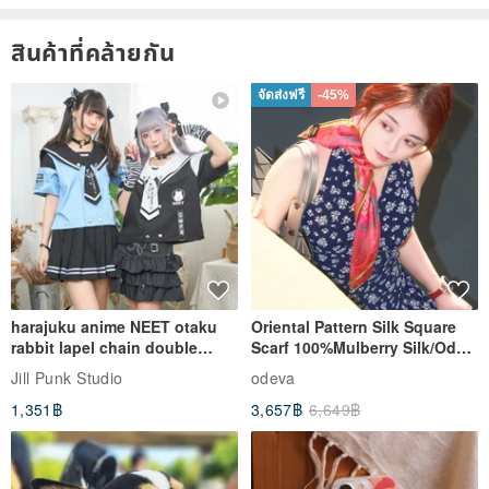
สินค้าที่คล้ายกัน
จัดส่งฟรี
-45%
harajuku anime NEET otaku
Oriental Pattern Silk Square
rabbit lapel chain double
Scarf 100%Mulberry Silk/Ode
breasted sailor top JJ2540
to the Yi Tribe–Courage
Jill Punk Studio
odeva
1,351฿
3,657฿
6,649฿