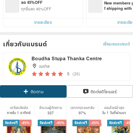
ลด 45%OFF
New members ge
f shipping wit
ทุกชิ้นลด 45%OFF
d on their first
within 7 days!
รายละเอียด
รายละเอี
เกี่ยวกับแบรนด์
เยี่ยมชมแบรนด์
Boudha Stupa Thanka Centre
เนปาล
5
(26)
ติดตาม
ติดต่อดีไซเนอร์
เตรียมจัดส่ง
จำนวนผู้ติดตาม
เรทการตอบกลับ
ออนไลน์ล่าสุด
ภายใน 1 อาทิตย์
ใน 1 วันที่ผ่านมา
337
97%
จัดส่งฟรี
-45%
จัดส่งฟรี
-45%
จัดส่งฟรี
-45%
จัดส่งฟรี
-45