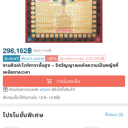
298,162฿
542,112฿
จัดส่งฟรี
ส่งจาก เนปาล
-45%
ประหยัดมากสุด 243,950฿
งานศิลปะไวท์ทาราชั้นสูง – จิตวิญญาณแห่งความเป็นหญิงที่
เหนือกาลเวลา
วางในรถเข็น
เขียนข้อความและส่ง
eCard
ฟรีเมื่อซื้อสินค้า!
สั่งตอนนี้จะได้รับภายใน 12/8~14/8
โปรโมชั่นพิเศษ
ทั้งหมด (3)