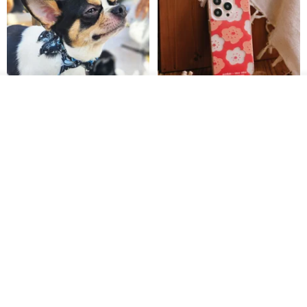
วางในรถเข็น
ถูกใจ
View Shop
Pet Scarf // firefly/Clown // Cat
【Pinkoi x SOU・SOU】Phone
Scarf / Dog Scarf
Case/ Smile/ Red
KAKO.pet
Hereafter.studio
413฿
1,107฿