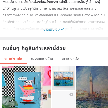
พระแม่ตาราขาวมักเกี่ยวข้องกับพลังแห่งการปกป้องและการฟื้นฟู นำทางผู้
ปฏิบัติไปสู่ความเป็นอยู่ที่ดีทางกาย ความกลมกลืนทางอารมณ์ และความ
กระจ่างทางจิตวิญญาณ ภาพลักษณ์อันเป็นเอกลักษณ์ของพระองค์ – โดดเด่น
ด้วยสีหน้าสงบและลักษณะเชิงสัญลักษณ์ – สะท้อนให้เห็นถึงความสามารถของ
พระองค์ในการมองเห็นและตอบสนองต่อความทุกข์ด้วยความเมตตาอย่างลึก
อ่านเพิ่มเติม
ซึ้ง การวางรูปเคารพศักดิ์สิทธิ์นี้ไว้ในพื้นที่ทำสมาธิ แท่นบูชาในบ้าน หรือสภาพ
แวดล้อมที่อยู่อาศัยของคุณ จะเชิญชวนพลังแห่งความสงบที่สนับสนุนการ
คนอื่นๆ ก็ดูสินค้าเหล่านี้ด้วย
เยียวยา การมีสติ และการเชื่อมต่อที่ลึกซึ้งยิ่งขึ้นกับช่วงเวลาปัจจุบัน
ตกแต่งผนัง
ของตกแต่งบ้าน
ตกแต่งผนัง
รูปปั้นนี้สร้างสรรค์ขึ้นด้วยความเอาใจใส่และความทุ่มเท ถ่ายทอดความสง่างาม
และความบริสุทธิ์ที่บ่งบอกถึงแก่นแท้ของพระแม่ตาราขาว ทุกรายละเอียดได้รับ
การออกแบบมาเพื่อปลุกเร้าความรู้สึกสงบและความงามทางจิตวิญญาณ ทำให้
รูปปั้นนี้เป็นทั้งสิ่งศักดิ์สิทธิ์ที่มีความหมายและงานศิลปะที่งดงาม ไม่ว่าจะใช้ใน
ระหว่างการทำสมาธิ การสวดภาวนา หรือการไตร่ตรองอย่างเงียบๆ มันจะกลาย
เป็นจุดศูนย์กลางที่ช่วยให้จิตใจสงบ เปิดใจ และปลูกฝังความสมดุลภายใน
ขนาด: (143✕102) ซม.