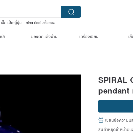
าปิ๊กแป๊กญี่ปุ่น
nina ricci สร้อยคอ
y story
celine bag vintage
เป๋า
ของตกแต่งบ้าน
เครื่องเขียน
เสื
SPIRAL G
pendant 
เขียนข้อความและส
สินค้าหยุดจำหน่ายแล