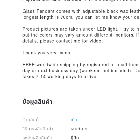
Glass Pendant comes with adjustable black wax leathe
longest length is 70cm, you can let me know your des
Product pictures are taken under LED light, I try to h
but the colors may vary amount different monitors, if
details, please contact me for video.
Thank you very much.
FREE worldwide shipping by registered air mail fro
day or next business day (weekend not included). Dep
takes 7-14 working days to arrive.
ข้อมูลสินค้า
วัสดุสินค้า
แก้ว
วิธีการผลิตสินค้า
แฮนด์เมด
แหล่งผลิตสินค้า
ญี่ปุ่น