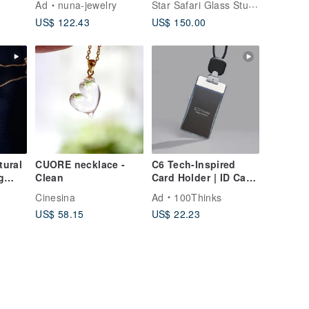
Star Safari Glass Studio
Ad
nuna-jewelry
US$ 122.43
US$ 150.00
tural
CUORE necklace -
C6 Tech-Inspired
g
Clean
Card Holder | ID Card
d
Holder | Card Case |
Cinesina
Ad
100Thinks
e
Badge Holder |
US$ 58.15
US$ 22.23
ft
Retractable Card
Holder