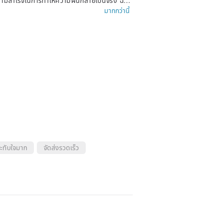
ที่ Star Safari ฉันขอแนะนำหินอ่อนเหล่านี้เป็
มากกว่านี้
างสรรค์ จึงสมควรได้รับการยกย่องให้เป็นงานศิล
ะทับใจมาก
จัดส่งรวดเร็ว