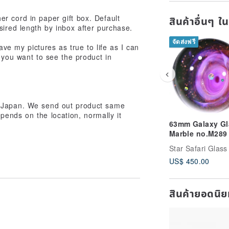
r cord in paper gift box. Default
สินค้าอื่นๆ ใ
ired length by inbox after purchase.
จัดส่งฟรี
ave my pictures as true to life as I can
 you want to see the product in
m Japan. We send out product same
ends on the location, normally it
63mm Galaxy Gl
Marble no.M289
US$ 450.00
สินค้ายอดนิ