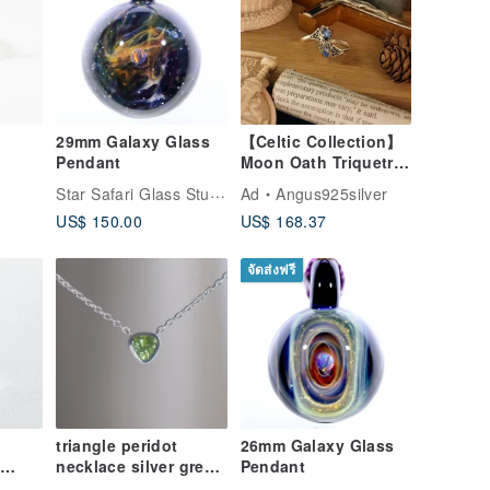
29mm Galaxy Glass
【Celtic Collection】
Pendant
Moon Oath Triquetra
rling
/ Sri Lankan
Star Safari Glass Studio
Ad
Angus925silver
Moonstone / Silver
US$ 150.00
US$ 168.37
จัดส่งฟรี
triangle peridot
26mm Galaxy Glass
necklace silver green
Pendant
天然石