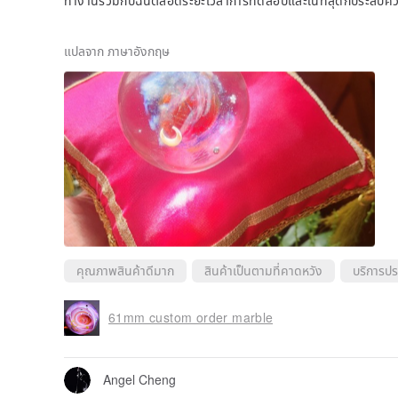
สึกขอบคุณมากที่ได้มีโอกาสทำงานร่วมกับและพูดคุยกับเพื่อนของฉัน
นอย่างยิ่ง และด้วยความรักและความเอาใจใส่ที่ทุ่มเทให้กับการสร้
ปะที่มีคุณค่าอย่างแท้จริง
แปลจาก ภาษาอังกฤษ
คุณภาพสินค้าดีมาก
สินค้าเป็นตามที่คาดหวัง
บริการปร
61mm custom order marble
Angel Cheng