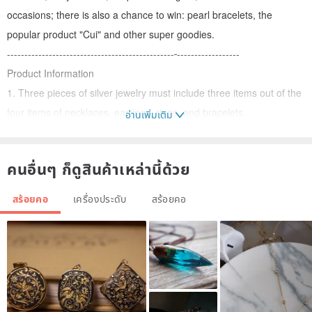
occasions; there is also a chance to win: pearl bracelets, the
popular product "Cui" and other super goodies.
------------------------------------------------
------------------
Product Information
1. Three pieces of silver jewelry must include three items out of the
four items of necklaces, earrings, rings, and bracelets.
อ่านเพิ่มเติม
2. Friends who purchase, please be sure to leave a message
indicating whether you have pierced ears and the size of the ring
คนอื่นๆ ก็ดูสินค้าเหล่านี้ด้วย
(please inform the designer with the international size). Friends
without pierced ears will not receive earrings.
สร้อยคอ
เครื่องประดับ
สร้อยคอ
3. Special reminder, please be sure to measure the size of your
finger, or ask the designer, the ring cannot be returned if it is not
the right size~
4. Production method: handmade/mechanism (the style is shipped
randomly)
5. Production period: 2 working days