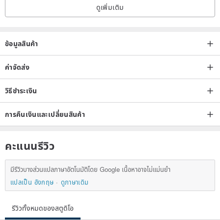
ดูเพิ่มเติม
ข้อมูลสินค้า
maintenance method
ค่าจัดส่ง
￭The metal properties of silver jewelry will turn yellow and black due
to oxidation.
วิธีชำระเงิน
￭ Avoid contact with hot springs, lotions, perfumes and other
substances containing chemicals to avoid darkening.
การคืนเงินและเปลี่ยนสินค้า
￭ Please keep it dry when not wearing it, and put it in a zipper bag
for storage.
คะแนนรีวิว
￭Silver jewelry will accelerate oxidation when exposed to air and
water. Regular cleaning and maintenance and good storage can
มีรีวิวบางส่วนแปลภาษาอัตโนมัติโดย Google เนื้อหาอาจไม่แม่นยำ
keep it shiny.
แปลเป็น อังกฤษ
ดูภาษาเดิม
￭It can be cleaned with water or dishwashing liquid, then wiped with
a soft cloth and pressed dry, keep it dry and put it in a zipper bag
รีวิวทั้งหมดของสตูดิโอ
for storage.