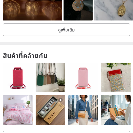
other instructions:
Friends who place an order, please pay close attention to the
ดูเพิ่มเติม
information on the site, so that we can communicate with you about
the delivery of the goods in time.
สินค้าที่คล้ายกัน
Lucky bag adopts simple packaging
⭐Friends who like gold jewelry, please click the following page (666
yuan for 2 sets, limited to 10 sets)
www.pinkoi.com/product/dHQYj78W
Thank you for your attention and support, and I wish you a
happy new year.