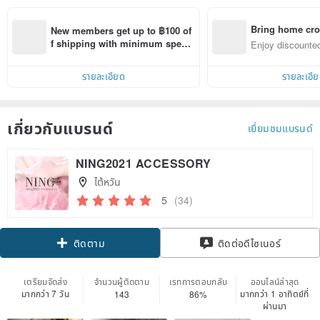
Bring home cro
New members get up to ฿100 of
n with ease
f shipping with minimum spen
Enjoy discounted
d on their first Pinkoi app order 
ct cross-border 
within 7 days!
รายละเอียด
รายละเอี
เกี่ยวกับแบรนด์
เยี่ยมชมแบรนด์
NING2021 ACCESSORY
ไต้หวัน
5
(34)
Claim coupon
ติดต่อดีไซเนอร์
ติดตาม
เตรียมจัดส่ง
จำนวนผู้ติดตาม
เรทการตอบกลับ
ออนไลน์ล่าสุด
มากกว่า 7 วัน
มากกว่า 1 อาทิตย์ที่
143
86%
ผ่านมา