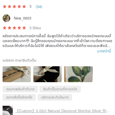
5
￭It can also be wiped with a Silver wiping cloth specially designed
(34)
for silver jewelry.
New_0603
Silver is softer than some metals, such as iron, steel, etc. Try to
3 ปีก่อน
avoid collisions with such materials, as silver jewelry is prone to
scratches.
หลังจากประสบการณ์การซื้อนี้ ฉันพูดได้คำเดียวว่าบริการของนักออกแบบนั้
นยอดเยี่ยมมาก🥹 ฉันรู้สึกขอบคุณนักออกแบบมากที่เข้าใจความต้องการขอ
งฉันและให้บริการที่ฉันไม่มีให้ เพียงแค่ให้เราเลือกสไตล์ที่เราชอบและฟังฉัน
Return related
ต้องการความอดทนสร้างแหวนที่ไม่ซ้ำใครนี้ขอบคุณสำหรับงานของคุณแล
มากกว่านี้
ะของขวัญเล็ก ๆ น้อย ๆ ที่ฉันจะหวงแหนโดยใช้ประสบการณ์การบริการนี้น่า
￭ Handmade, returns with "imagination is different" are not
พอใจเหมือนคุยกับเพื่อนสนิท
แปลจาก ภาษาจีนตัวเต็ม
accepted.
ในอนาคตฉันจะแนะนำเพื่อน ๆ มาและสนับสนุนฉันหากฉันมีโอกาสฉันจะสนับ
สนุนร้านค้าเพื่อผลักดันอีกครั้ง👍🏻👍🏻
￭ If you have any doubts about the product, please contact the
designer through the platform.
￭ Please check the return policy: Pinkoi.com/policy#~g
คุณภาพสินค้าดีมาก
สินค้าเป็นตามที่คาดหวัง
￭ When returning or exchanging goods, please ensure that the
อยากสั่งซื้ออีกครั้ง
บริการประทับใจมาก
goods, packaging, accessories, gifts, etc. are returned in full,
otherwise the service of returning goods may not be provided.
【Custom】0.02ct Natural Diamond Sterling Silver Ring | 925 Sterling Silver | Free Engraving | Single Piece | Diamond Ring | Wedding Band | Handmade