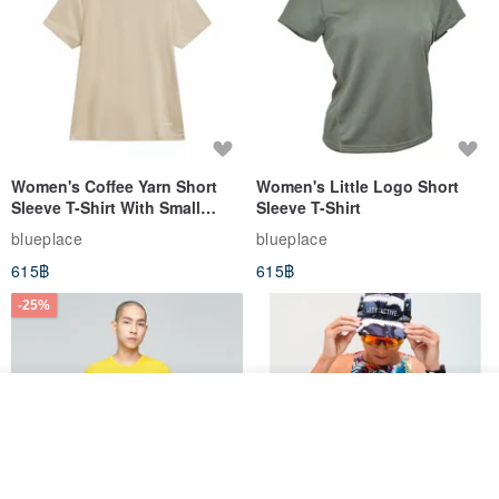
Women's Coffee Yarn Short
Women's Little Logo Short
Sleeve T-Shirt With Small
Sleeve T-Shirt
Logo Description – Coffee y
blueplace
blueplace
615฿
615฿
-25%
รอคิว
View Shop