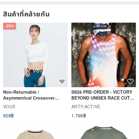
สินค้าที่คล้ายกัน
-25%
Non-Returnable /
SS26 PRE-ORDER - VICTORY
Asymmetrical Crossover
BEYOND UNISEX RACE CUT
Cropped Sweat-Wicking Top
TANK
VOUX
ARTY:ACTIVE
(Women's) - Perpetual Day
928฿
1,766฿
White