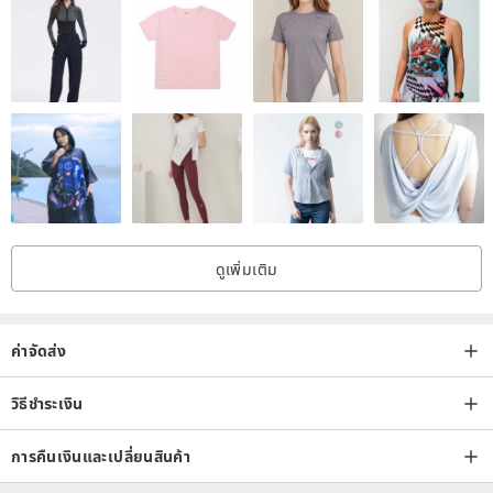
Width: 17㎝
Length: 117㎝ (. Excluding tufts portion tufts per side about 8㎝)
ดูเพิ่มเติม
ค่าจัดส่ง
วิธีชำระเงิน
การคืนเงินและเปลี่ยนสินค้า