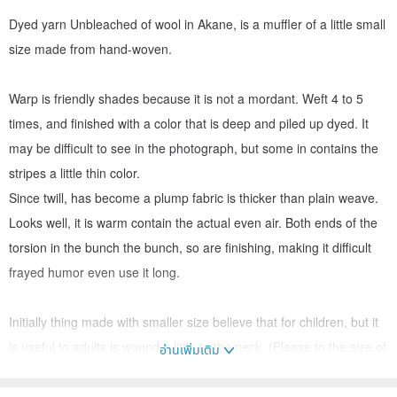
Dyed yarn Unbleached of wool in Akane, is a muffler of a little small
size made from hand-woven.
Warp is friendly shades because it is not a mordant. Weft 4 to 5
times, and finished with a color that is deep and piled up dyed. It
may be difficult to see in the photograph, but some in contains the
stripes a little thin color.
Since twill, has become a plump fabric is thicker than plain weave.
Looks well, it is warm contain the actual even air. Both ends of the
torsion in the bunch the bunch, so are finishing, making it difficult
frayed humor even use it long.
Initially thing made with smaller size believe that for children, but it
is useful to adults is wound a little to the neck. (Please to the size of
อ่านเพิ่มเติม
the reference to the photo of the 5 th. Photos are shorter as 4 cm
than this product, width is narrow enough to 1cm. Different thing,