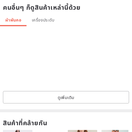
คนอื่นๆ ก็ดูสินค้าเหล่านี้ด้วย
but I think that would be helpful when asked to confirm the
atmosphere masu) is the impression that the color of choice for
ผ้าพันคอ
เครื่องประดับ
those you young, bright the color is to improve the face being
viewed as, is the color that is also useful from those who piled up
age. Since the plant dyeing of, even in glamorous I think that color
to feel calm.
When warm the neck, you may just as sensible temperature and
wear one a lot of clothes I've heard different. How is it one for the
coming cold season.
ดูเพิ่มเติม
Muffler of this Akane is located two after what was woven in the
same warp. Since it uses a different weft, making it also the work of
different facial expressions. There also we would like a look. (Akane
สินค้าที่คล้ายกัน
and walnut of wool mini scarf-friendly Akane wool mini muffler)