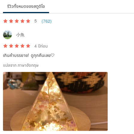
รีวิวทั้งหมดของสตูดิโอ
5
(762)
小魚
4 ปีก่อน
เกินคำบรรยาย! ดูทุกคืนเลย🤍
แปลจาก ภาษาอังกฤษ