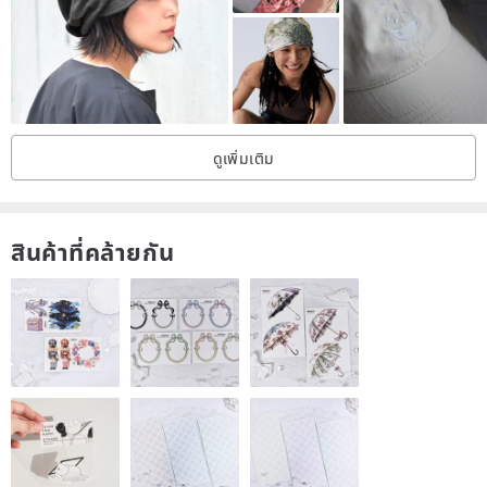
minor yarn shifts or subtle color variations, characteristic of
handcrafted pieces rather than machine-made uniformity. These
minor imperfections are part of their unique charm and not
considered defects.
★ Please do not machine wash wool products. Professional dry
ดูเพิ่มเติม
cleaning once per season is recommended. If hand washing, use a
wool-specific detergent or shampoo and gently wash separately.
Darker dyed items may experience slight color bleeding. After air-
สินค้าที่คล้ายกัน
drying, you may iron at a low temperature with a towel placed
underneath (avoid direct sunlight).
★ The items we select are delicate, artisanal pieces, especially our
cashmere products, which require gentle handling. Fingernails,
jewelry, and metal zippers or Velcro on bags and clothing can easily
snag the fine fibers, so please be mindful. While cashmere is
known for its lightness and softness, our wool items are crafted for
durability. We select fine wools, such as virgin wool and lamb's