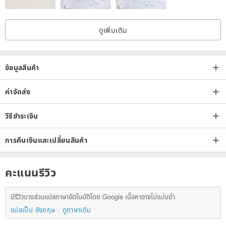
wool, or use boiled wool techniques, ensuring a softer, more skin-
friendly feel than standard wool. As these are personal items,
ดูเพิ่มเติม
returns or exchanges are not possible. We want everyone to
receive a pristine new item, so we appreciate your understanding.
ข้อมูลสินค้า
ค่าจัดส่ง
วิธีชำระเงิน
การคืนเงินและเปลี่ยนสินค้า
คะแนนรีวิว
มีรีวิวบางส่วนแปลภาษาอัตโนมัติโดย Google เนื้อหาอาจไม่แม่นยำ
แปลเป็น อังกฤษ
ดูภาษาเดิม