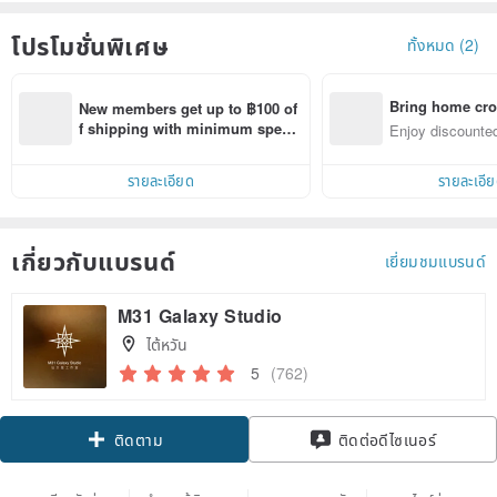
โปรโมชั่นพิเศษ
ทั้งหมด (2)
Bring home cro
New members get up to ฿100 of
n with ease
f shipping with minimum spen
Enjoy discounted
d on their first Pinkoi app order 
ct cross-border 
within 7 days!
รายละเอียด
รายละเอี
เกี่ยวกับแบรนด์
เยี่ยมชมแบรนด์
M31 Galaxy Studio
ไต้หวัน
5
(762)
Claim coupon
ติดต่อดีไซเนอร์
ติดตาม