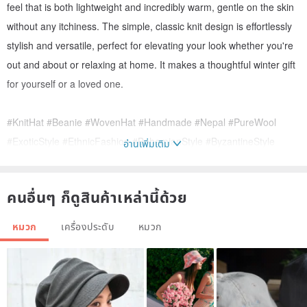
feel that is both lightweight and incredibly warm, gentle on the skin
without any itchiness. The simple, classic knit design is effortlessly
stylish and versatile, perfect for elevating your look whether you're
out and about or relaxing at home. It makes a thoughtful winter gift
for yourself or a loved one.
#KnitHat #Beanie #WovenHat #Handmade #Nepal #PureWool
#ExoticStyle #EthnicFashion #BohemianStyle #ByzantineStyle
อ่านเพิ่มเติม
#Shawl #Scarf #MothersDayGift #ValentinesDayGift
#BirthdayGift #ChristmasGift #SecretSanta #Kashmir
คนอื่นๆ ก็ดูสินค้าเหล่านี้ด้วย
#Kashmiri #cashmere #pashmina #NorthIndia #Delhi
#Nepal #Kathmandu #ThrowBlanket #SofaBlanket #Rug
หมวก
เครื่องประดับ
หมวก
Care & Handling Notes:
★ Handmade wool items may exhibit slight irregularities, such as