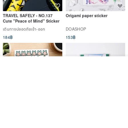
TRAVEL SAFELY - NO.137
Origami paper sticker
Cute "Peace of Mind" Sticker
เดินทางปลอดภัยเข้า-ออก
DOASHOP
184฿
153฿
วางในรถเข็น
ถูกใจ
View Shop
สติกเกอร์ | เอลล่าโน๊ต
เซ็ตสติกเกอร์ MY THERAPIST
SAID THIS IS HEALTHY
SISIDEA
ease around