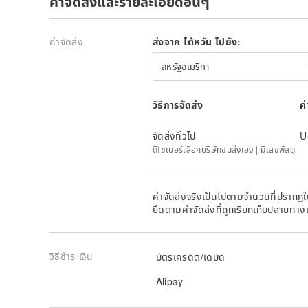
ค่าจัดส่งและรายละเอียดอื่นๆ
ค่าจัดส่ง
ส่งจาก ไต้หวัน ไปยัง:
สหรัฐอเมริกา
วิธีการจัดส่ง
ค
จัดส่งทั่วไป
U
ดีไซเนอร์เลือกบริษัทขนส่งเอง | มีเลขพัสดุ
ค่าจัดส่งจริงเป็นไปตามจำนวนที่ปรากฏใน
ยึดตามค่าจัดส่งที่ถูกเรียกเก็บปลายทาง
วิธีชำระเงิน
บัตรเครดิต/เดบิด
Alipay