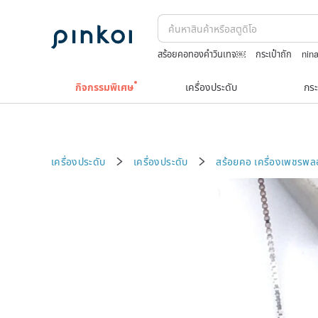
สร้อยคอทองคำวินเทจ￼
กระเป๋าถัก
nina
กระเป๋าปิ๊กแป๊กญี่ปุ่น
squareline 包包
แ
กิจกรรมพิเศษ
เครื่องประดับ
กระ
เครื่องประดับ
เครื่องประดับ
สร้อยคอ
เครื่องเพชรพ