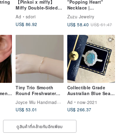
tring
【Pinkoi x miffy】
"Popping Heart"
Miffy Double-Sided
Necklace |
Necklace | Miffy and
Hypoallergenic Gold-
Ad
sdori
Zuzu Jewelry
Sun
Plated Surgical Steel
US$ 86.92
US$ 58.40
US$ 61.47
| Shower-Safe Chain
Tiny Trio Smooth
Collectible Grade
omen
Round Freshwater
Australian Blue Sea
Pearl Bar 14Kgf
Iridescent Opal with
Joyce Wu Handmade Jewelry
Ad
now-2021
llery
Dainty Necklace
Emerald Green
US$ 53.01
US$ 266.37
Flashes, Sterling
Silver Ring, Custom
Order
ดูสินค้าที่คล้ายกันอีกเพียบ