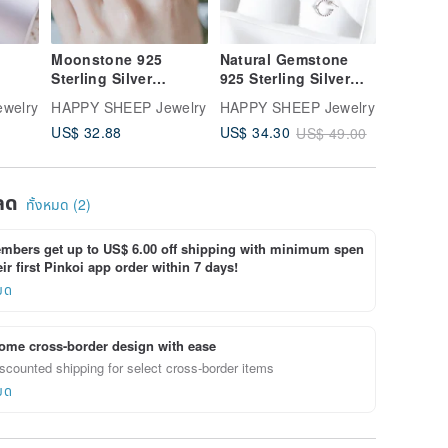
Moonstone 925
Natural Gemstone
Garnet 9
Sterling Silver
925 Sterling Silver
Silver N
ce
Elegant Regal-Style
Jewelry Lucky Bag
Tale Rin
welry
HAPPY SHEEP Jewelry
HAPPY SHEEP Jewelry
HAPPY S
Ring, Adjustable
Jewelry Set of 2
US$ 32.88
US$ 34.30
US$ 39.
US$ 49.00
Ring
Lucky Bag Goody
Bag
ลด
ทั้งหมด (2)
bers get up to US$ 6.00 off shipping with minimum spen
ir first Pinkoi app order within 7 days!
ยด
ome cross-border design with ease
scounted shipping for select cross-border items
ยด