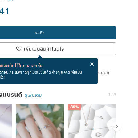
.41
รอคิว
เพิ่มเป็นสินค้าโดนใจ
่ง eCard ฟรีเมื่อซื้อสินค้า!
eCard คืออะไร?
และเก็บไว้ในคอลเลกชั่น
ดแล้ว แต่คุณสามารถกดปุ่ม "รอคิว" และเราจะแจ้งเตือนคุณทันที
ดก่อนใคร ไม่พลาดทุกโปรโมชั่นเด็ด ง่ายๆ แค่กดเพิ่มเป็น
นใจ!
าย
ของแบรนด์
1 / 4
ดูเพิ่มเติม
-30%
-10%