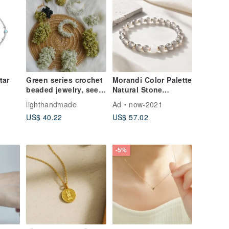
tar
Green series crochet
Morandi Color Palette
beaded jewelry, seed
Natural Stone
bead woven earrings,
Bracelet | Mist Grey
lighthandmade
Ad
now-2021
ear studs, Japanese
Agate & Tianshan
US$ 40.22
US$ 57.02
style crochet beaded,
Jade | Minimalist &
interchangeable ear
Sophisticated |
clips
Healing Jewelry
-5%