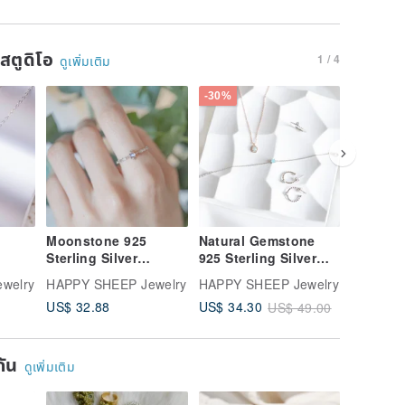
นสตูดิโอ
1 / 4
ดูเพิ่มเติม
-30%
-10%
Moonstone 925
Natural Gemstone
Garnet 9
Sterling Silver
925 Sterling Silver
Silver N
ce
Elegant Regal-Style
Jewelry Lucky Bag
Tale Rin
welry
HAPPY SHEEP Jewelry
HAPPY SHEEP Jewelry
HAPPY S
Ring, Adjustable
Jewelry Set of 2
US$ 32.88
US$ 34.30
US$ 39.
US$ 49.00
Ring
Lucky Bag Goody
Bag
ยกัน
ดูเพิ่มเติม