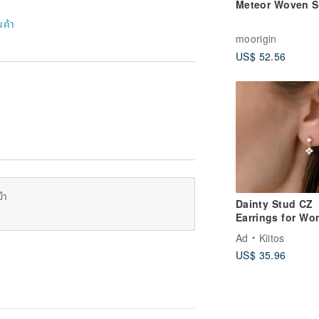
Meteor Woven S
นค้า
moorigin
US$ 52.56
ยำ
Dainty Stud CZ
Earrings for W
/Tarnish Free
Ad
Kiitos
Waterproof Jewe
US$ 35.96