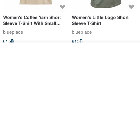
Women's Coffee Yarn Short
Women's Little Logo Short
Sleeve T-Shirt With Small
Sleeve T-Shirt
Logo Description – Coffee y
blueplace
blueplace
615฿
615฿
-25%
ดูสินค้าอื่นๆ ของดีไซเนอร์
View Shop
Father's Day Gift / Final Sale /
SS26 PRE-ORDER - RADICAL
Moisture-Wicking Jacquard
SPEED UNISEX RACE CUT
Trim Top (Men) - Marigold
TANK
VOUX
ARTY:ACTIVE