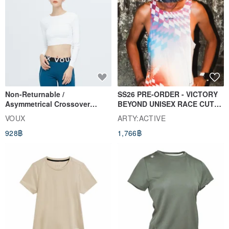
Non-Returnable /
SS26 PRE-ORDER - VICTORY
Asymmetrical Crossover
BEYOND UNISEX RACE CUT
Cropped Sweat-Wicking Top
TANK
VOUX
ARTY:ACTIVE
(Women's) - Perpetual Day
928฿
1,766฿
White