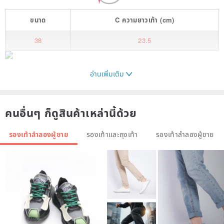
ขนาด
C
ความยาวเท้า
(cm)
38
23.5
อ่านเพิ่มเติม
Description: In addition to the soft and comfortable suede fabric,
many new colors are used to make the whole person look better.
คนอื่นๆ ก็ดูสินค้าเหล่านี้ด้วย
This pair of lazy loafers has a smooth foot design and a unique
รองเท้าลำลองผู้ชาย
รองเท้าและถุงเท้า
รองเท้าลำลองผู้ชาย
woven leather rope design. Retro style and easy to wear shoes.
Heel: 0.7cm
Apricot gray