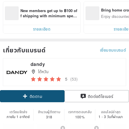
Bring home cro
New members get up to ฿100 of
n with ease
f shipping with minimum spen
Enjoy discounted
d on their first Pinkoi app order 
ct cross-border 
within 7 days!
รายละเอียด
รายละเอี
เกี่ยวกับแบรนด์
เยี่ยมชมแบรนด์
dandy
ไต้หวัน
5
(53)
Claim coupon
ติดต่อดีไซเนอร์
ติดตาม
เตรียมจัดส่ง
จำนวนผู้ติดตาม
เรทการตอบกลับ
ออนไลน์ล่าสุด
ภายใน 1 อาทิตย์
1 - 3 วันที่ผ่านมา
318
100%