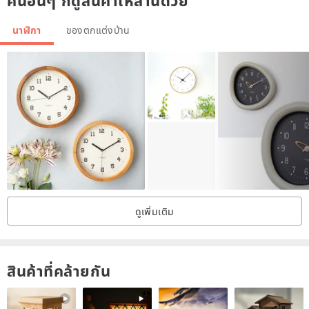
คนอื่นๆ ก็ดูสินค้าเหล่านี้ด้วย
• Includes wall mount
• No assembly required
นาฬิกา
ของตกแต่งบ้าน
• Moisture-proof
• Care dry with soft materials
Please Note: This item is handmade by myself and because of this
each item will be unique and may differ slightly in color and shape.
Shipping:
• We use packaging that protects against damage.
• We guarantee safe and reliable delivery.
ดูเพิ่มเติม
• In case the goods are damaged during transportation, we are
ready to make a 100% refund
สินค้าที่คล้ายกัน