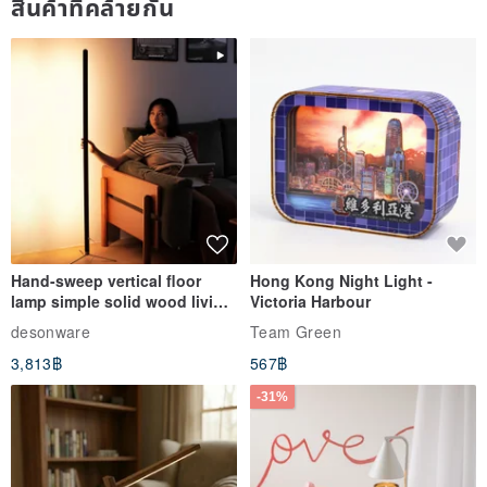
สินค้าที่คล้ายกัน
Hand-sweep vertical floor
Hong Kong Night Light -
lamp simple solid wood living
Victoria Harbour
room sofa bedroom
desonware
Team Green
atmosphere lamp three-color
3,813฿
567฿
stepless dimming study lamp
-31%