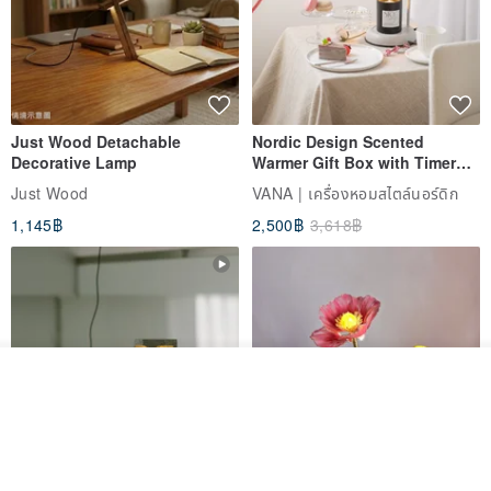
Just Wood Detachable
Nordic Design Scented
Decorative Lamp
Warmer Gift Box with Timer
and Dimming Function | Metal
Just Wood
VANA | เครื่องหอมสไตล์นอร์ดิก
Wax Melter Warmer + Scented
1,145฿
2,500฿
3,618฿
Candle
รอคิว
View Shop