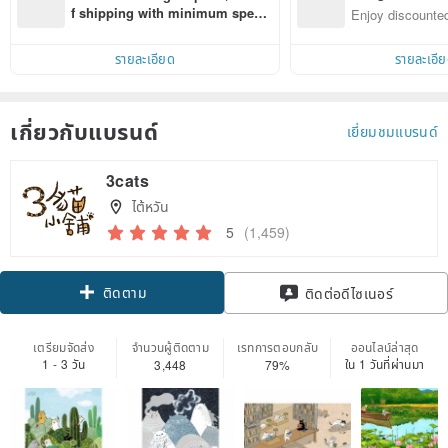
n with ease
f shipping with minimum spen
Enjoy discounted
d on their first Pinkoi app order 
ct cross-border 
within 7 days!
รายละเอียด
รายละเอี
เกี่ยวกับแบรนด์
เยี่ยมชมแบรนด์
3cats
ไต้หวัน
5
(1,459)
ติดตาม
ติดต่อดีไซเนอร์
เตรียมจัดส่ง
จำนวนผู้ติดตาม
เรทการตอบกลับ
ออนไลน์ล่าสุด
1 - 3 วัน
ใน 1 วันที่ผ่านมา
3,448
79%