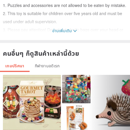
1. Puzzles and accessories are not allowed to be eaten by mistake.
2. This toy is suitable for children over five years old and must be
used under adult supervision.
3. Please pay attention! Do not put plastic bags over your head or
อ่านเพิ่มเติม
face to avoid a choking hazard.
Except for defective products, returns are not accepted.
คนอื่นๆ ก็ดูสินค้าเหล่านี้ด้วย
Due to the slight color difference in the shooting, the pictures are
for reference only, please refer to the actual product received.
เกมปริศนา
กีฬางานอดิเรก