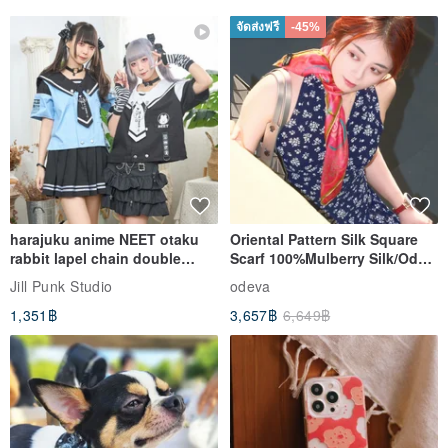
จัดส่งฟรี
-45%
harajuku anime NEET otaku
Oriental Pattern Silk Square
rabbit lapel chain double
Scarf 100%Mulberry Silk/Ode
breasted sailor top JJ2540
to the Yi Tribe–Courage
Jill Punk Studio
odeva
1,351฿
3,657฿
6,649฿