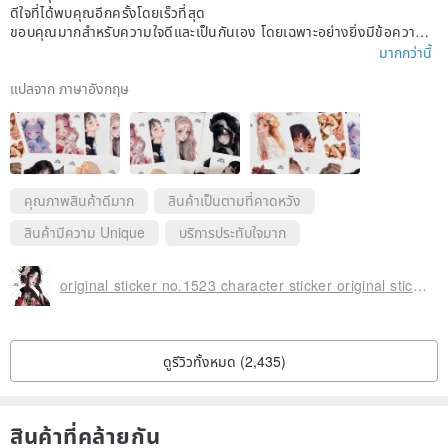
ดีใจที่ได้พบคุณอีกครั้งโดยเร็วที่สุด
ขอบคุณมากสำหรับความใจดีและเป็นกันเอง โดยเฉพาะอย่างยิ่งมีข้อความม
าแสดงความทักทายและแสดงความห่วงใยด้วย ทำให้ฉันรู้สึกอบอุ่นมากหลัง
มากกว่านี้
จากได้รับข้อความนี้!
สติ๊กเกอร์สวยมากค่ะ ชอบสีด้วย จะซื้ออีกเมื่อหมดค่ะ
แปลจาก ภาษาอังกฤษ
คุณภาพสินค้าดีมาก
สินค้าเป็นตามที่คาดหวัง
สินค้ามีความ Unique
บริการประทับใจมาก
original sticker no.1523 character sticker original sticker character sticker girl sticker original character sticker
ดูรีวิวทั้งหมด (2,435)
สินค้าที่คล้ายกัน