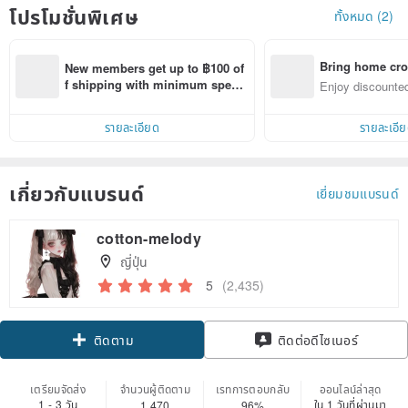
โปรโมชั่นพิเศษ
ทั้งหมด (2)
Bring home cro
New members get up to ฿100 of
n with ease
f shipping with minimum spen
Enjoy discounted
d on their first Pinkoi app order 
ct cross-border 
within 7 days!
รายละเอียด
รายละเอี
เกี่ยวกับแบรนด์
เยี่ยมชมแบรนด์
cotton-melody
ญี่ปุ่น
5
(2,435)
ติดตาม
ติดต่อดีไซเนอร์
เตรียมจัดส่ง
จำนวนผู้ติดตาม
เรทการตอบกลับ
ออนไลน์ล่าสุด
1 - 3 วัน
ใน 1 วันที่ผ่านมา
1,470
96%