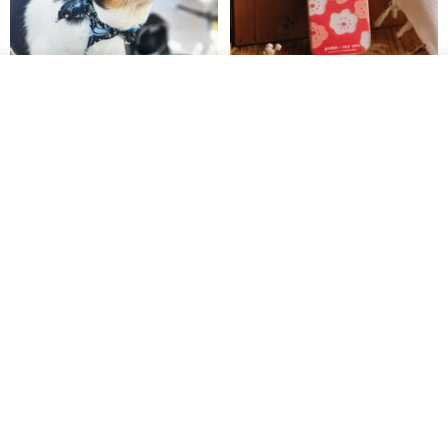
วางในรถเข็น
ถูกใจ
View Shop
Pet Scarf // firefly/Clown // Cat
【Pinkoi x SOU・SOU】Phone
Scarf / Dog Scarf
Case/ Smile/ Red
KAKO.pet
Hereafter.studio
413฿
1,107฿
Original Mass-Produced Heart
【Simple Wooden Japanese
Declaration Lace Short-Sleeve
Wind Chime - small】Arty