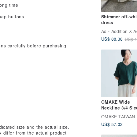
long time.
nap buttons.
Shimmer off-whi
dress
Ad
Addition X Addi
US$ 88.38
US$ 1
ons carefully before purchasing.
OMAKE Wide
Neckline 3/4 Sl
Top / Double G
OMAKE TAIWAN
Forest Green
US$ 57.02
icated size and the actual size.
 differ from the actual product.