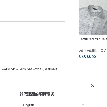
Textured White 
Ad
Addition X Addi
US$ 88.20
f world view with basketball, animals,
我們建議的瀏覽環境