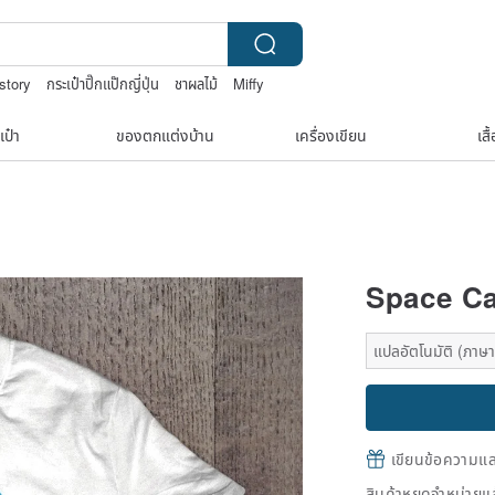
story
กระเป๋าปิ๊กแป๊กญี่ปุ่น
ชาผลไม้
Miffy
เป๋า
ของตกแต่งบ้าน
เครื่องเขียน
เสื
Space Cat
แปลอัตโนมัติ (ภาษาเด
เขียนข้อความและส
สินค้าหยุดจำหน่ายแล