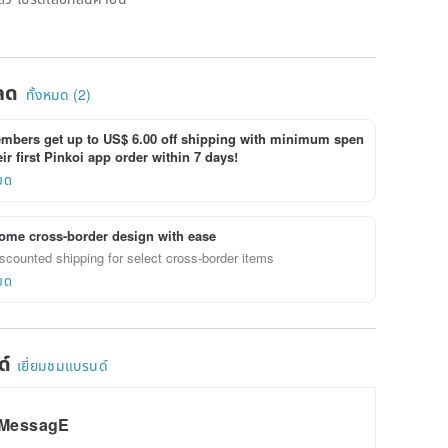
ลด
ทั้งหมด (2)
bers get up to US$ 6.00 off shipping with minimum spen
ir first Pinkoi app order within 7 days!
ยด
ome cross-border design with ease
scounted shipping for select cross-border items
ยด
ด์
เยี่ยมชมแบรนด์
MessagE