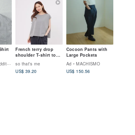
Shirt
French terry drop
Cocoon Pants with
shoulder T-shirt top /
Large Pockets
Grey
tion
so that's me
Ad
MACHISMO
US$ 39.20
US$ 150.56