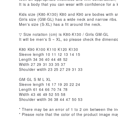
It is a body that you can wear with confidence for a 
Kids size (K80-K130) K80 and K90 are bodies with s
Girls size (GM-GL) has a wide neck and narrow ribs.
Men's size (S-XL) has a fit around the neck.
▽ Size notation (cm) is K80-K130 / Girls GM-GL
It will be men's S ~ XL, so please check the dimensi
K80 K90 K100 K110 K120 K130
Sleeve length 10 11 12 13 14 15
Length 34 36 40 44 48 52
Width 27 29 31 33 35 37
Shoulder width 23 25 27 29 31 33
GM GL S M L XL
Sleeve length 16 17 19 20 22 24
Length 61 64 66 70 74 78
Width 43 46 49 52 55 58
Shoulder width 36 38 44 47 50 53
* There may be an error of 1 to 2 cm between the ind
* Please note that the color of the product image may