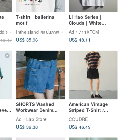
te
T-shirt ballerina
Li Hao Series |
motif
Clouds | White
Printed T-Shirt
Intheisland ศิลปินภาพตัดแปะ
tion
Ad
711XTCM
US$ 35.96
US$ 48.11
10.47
SHORTS Washed
American Vintage
eeve
Workwear Denim
Striped T-Shirt /
auze
Shorts: Japanese
Cityboy Cotton Short
Ad
Lab Store
COUDRE
Trendy American
Sleeve / Youthful
US$ 36.38
US$ 46.49
Retro Multi-Pocket
Crew Neck Top
Denim Summer
Casual Pants