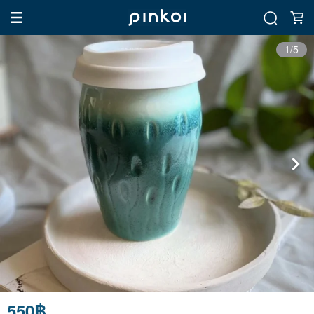
1/5
550฿