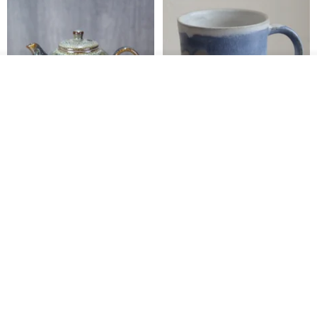
รอคิว
View Shop
[Mùchūn Life] 240ml Shāmù
Mug - Little Snow
Tianmu Glaze Round Teapot
by Master Ye Minxiang
NATURE GLAZE สตูดิโอเซรามิก
goodday-ankeng
2,290฿
1,122฿