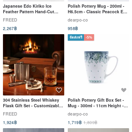
Japanese Edo Kiriko Ice
Polish Pottery Mug - 200ml -
Feather Pattern Hand-Cut
H6.5cm - Classic Peacock Eye
Whisky Glass - Blue Engraved
& Dragonfly
FREED
dearpo-co
Gift for Dad
2,267฿
958฿
จัดส่งฟรี
-5%
304 Stainless Steel Whiskey
Polish Pottery Gift Box Set -
Flask Gift Set - Customizable
Mug - 300ml - 11cm Height -
Engraving - Father's Day Gift
Fern Pattern
FREED
dearpo-co
1,924฿
1,719฿
1,809฿