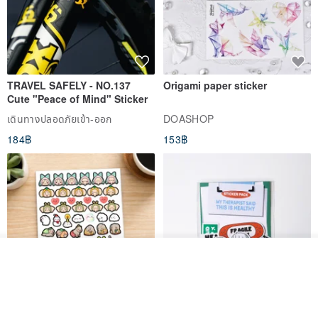
TRAVEL SAFELY - NO.137
Origami paper sticker
Cute "Peace of Mind" Sticker
เดินทางปลอดภัยเข้า-ออก
DOASHOP
184฿
153฿
รอคิว
View Shop
สติกเกอร์ | เอลล่าโน๊ต
เซ็ตสติกเกอร์ MY THERAPIST