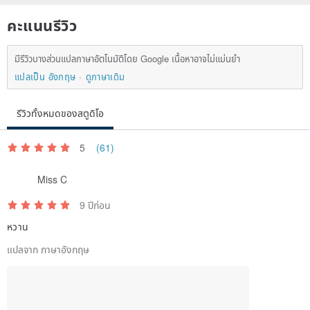
manufactured according to the real molecular structure, the
คะแนนรีวิว
structure is slimmer and more fragile. Do not squeeze, pull or twist
it hard. It will seriously deform or even break. In addition, it is not
มีรีวิวบางส่วนแปลภาษาอัตโนมัติโดย Google เนื้อหาอาจไม่แม่นยำ
recommended Wearing, easy to squeeze deformation, but also
แปลเป็น อังกฤษ
ดูภาษาเดิม
easy to pull to the necklace and cause breakage. All of the above
are listed as damage caused by human factors and repairs need to
รีวิวทั้งหมดของสตูดิโอ
be charged separately.
5
(61)
▲ About Bésame ▲
Miss C
9 ปีก่อน
Bésame means "kiss me" in Spanish, symbolizing confidence and
หวาน
adventurer courage.
แปลจาก ภาษาอังกฤษ
Jewelry is not just jewelry for us.
It also tells countless stories and the owner's spiritual
characteristics.