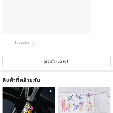
When we meditate, give us inspiration and support!
We hope that our jewelry will bring people self-confidence and
courage, with unique memories, has always been so old to
accompany.
Ribbon ring
✉ If you have any questions or customization issues, please
contact us by mail or email. Thank you.
Origin / manufacturing methods
ดูรีวิวทั้งหมด (61)
Taiwan/Handmade
สินค้าที่คล้ายกัน