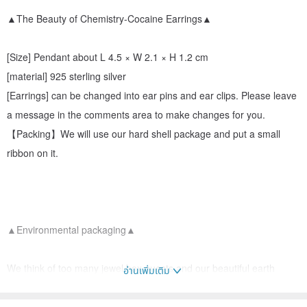
▲The Beauty of Chemistry-Cocaine Earrings▲
[Size] Pendant about L 4.5 × W 2.1 × H 1.2 cm
[material] 925 sterling silver
[Earrings] can be changed into ear pins and ear clips. Please leave
a message in the comments area to make changes for you.
【Packing】We will use our hard shell package and put a small
ribbon on it.
▲Environmental packaging▲
We think of too many jewel box guests and our beautiful earth
อ่านเพิ่มเติม
Designed environmentally friendly packaging for everyone to
choose