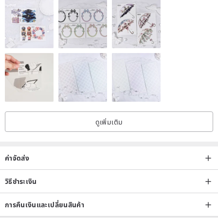
isolate the air and prevent the normal oxidation of sterling silver
products.
◆ With silver polishing cloth can do maintenance wipe.
◆ After wiping silver cloth, there will be black stains. This is a
normal phenomenon. Please do not perform the cleaning operation
on the silver cloth, and the special ingredients will be washed away
and lose their effect.
◆ When you make a hot spring, remember to take off your
silverware to avoid darkening your product.
ดูเพิ่มเติม
◆ Avoid contact with chemical agents, which will damage the
product.
◆ Enjoy free maintenance service for one year. Please send us $35
ค่าจัดส่ง
postage back. Thank you.
◆Because all the products are hand-made, there are some slight
วิธีชำระเงิน
differences with the photos, and you can only accept orders.
การคืนเงินและเปลี่ยนสินค้า
◆Because the structure of the chemical series is designed and