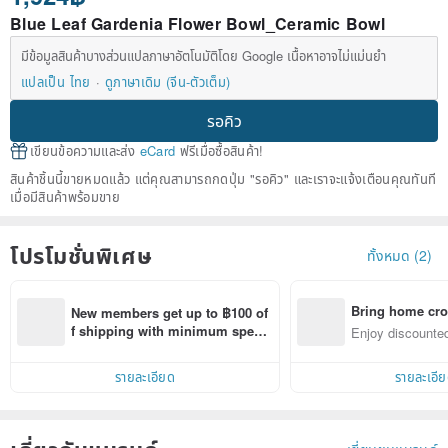
Blue Leaf Gardenia Flower Bowl_Ceramic Bowl
มีข้อมูลสินค้าบางส่วนแปลภาษาอัตโนมัติโดย Google เนื้อหาอาจไม่แม่นยำ
แปลเป็น ไทย
ดูภาษาเดิม (จีน-ตัวเต็ม)
รอคิว
เขียนข้อความและส่ง
eCard
ฟรีเมื่อซื้อสินค้า!
สินค้าชิ้นนี้ขายหมดแล้ว แต่คุณสามารถกดปุ่ม "รอคิว" และเราจะแจ้งเตือนคุณทันที
เมื่อมีสินค้าพร้อมขาย
โปรโมชั่นพิเศษ
ทั้งหมด (2)
Bring home cro
New members get up to ฿100 of
n with ease
f shipping with minimum spen
Enjoy discounted
d on their first Pinkoi app order 
ct cross-border 
within 7 days!
รายละเอียด
รายละเอี