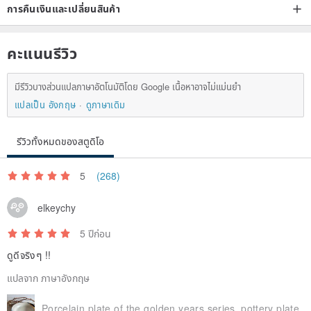
การคืนเงินและเปลี่ยนสินค้า
/ Manufacturing method /
Handmade
คะแนนรีวิว
Burning kiln: electric kiln
1230 degree high temperature firing
มีรีวิวบางส่วนแปลภาษาอัตโนมัติโดย Google เนื้อหาอาจไม่แม่นยำ
แปลเป็น อังกฤษ
ดูภาษาเดิม
รีวิวทั้งหมดของสตูดิโอ
5
(268)
elkeychy
5 ปีก่อน
ดูดีจริงๆ !!
แปลจาก ภาษาอังกฤษ
Porcelain plate of the golden years series_pottery plate