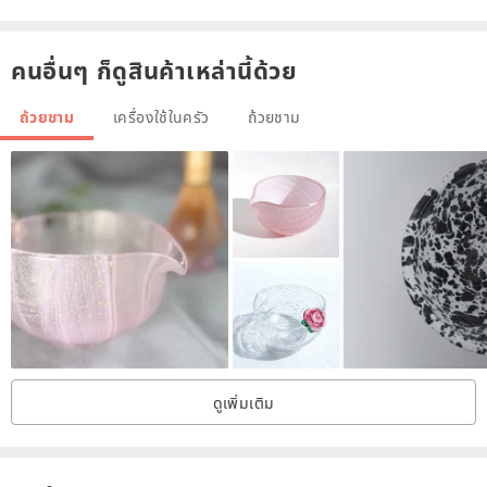
Bowl height 9 cm, bowl diameter 14 cm
คนอื่นๆ ก็ดูสินค้าเหล่านี้ด้วย
/ Material /
Clay, cosmetic soil engraved, transparent glaze (oxidized at 1230
ถ้วยชาม
เครื่องใช้ในครัว
ถ้วยชาม
degrees or above)
/ Maintenance method /
1. Suitable for microwave ovens (medium and low temperature
only).
2. Not applicable to ovens and dishwashers.
3. Avoid severe temperature changes to prevent the porcelain from
rupturing, such as a sudden injection of ice water in a hot bowl.
4. Do not use rough tools to brush, hard objects may cause
ดูเพิ่มเติม
damage or scratches on the glaze.
/ Notes /