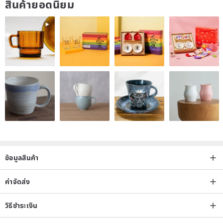
สินค้ายอดนิยม
1. All hand-made works are burnt in high temperature kiln. The
surface glaze has ice cracks, particles and pores, which are all
natural kiln changes, which can be used with peace of mind.
2. It may cause color difference due to shooting and different
computer settings. If you have any questions, please feel free to
contact us.
(Handmade only this one, the finished fine black spots and
depressions are the natural phenomenon caused by the production
and firing, the refinement can not be compared with the mold
process, if you do not mind, please buy again.)
3. The merchandise sold does not contain decorative items.
ข้อมูลสินค้า
4. Super-commercial pick-up service is not available for over-sized
works.
ค่าจัดส่ง
/ Origin /
วิธีชำระเงิน
Taiwan