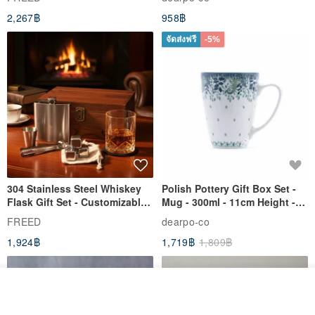
Gift for Dad
2,267฿
958฿
จัดส่งฟรี
-5%
304 Stainless Steel Whiskey
Polish Pottery Gift Box Set -
Flask Gift Set - Customizable
Mug - 300ml - 11cm Height -
Engraving - Father's Day Gift
Fern Pattern
FREED
dearpo-co
1,924฿
1,719฿
1,809฿
รอคิว
ถูกใจ
View Shop