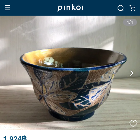
1/4
1,924฿