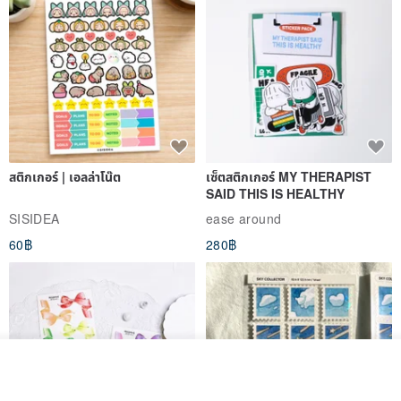
สติกเกอร์ | เอลล่าโน๊ต
เซ็ตสติกเกอร์ MY THERAPIST
SAID THIS IS HEALTHY
SISIDEA
ease around
60฿
280฿
รอคิว
View Shop