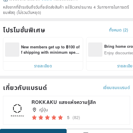
หลังจากที่ชำระเงินถึงวันที่จะจัดส่งสินค้า จะใช้เวลาประมาณ 4 วันทางการในการเตรี
ยมพัสดุ (ไม่รวมวันหยุด)
โปรโมชั่นพิเศษ
ทั้งหมด (2)
Bring home cro
New members get up to ฿100 of
n with ease
f shipping with minimum spen
Enjoy discounted
d on their first Pinkoi app order 
ct cross-border 
within 7 days!
รายละเอียด
รายละเอี
เกี่ยวกับแบรนด์
เยี่ยมชมแบรนด์
ROKKAKU แสงแห่งความรู้สึก
ญี่ปุ่น
5
(82)
Claim coupon