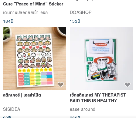
Cute "Peace of Mind" Sticker
เดินทางปลอดภัยเข้า-ออก
DOASHOP
184฿
153฿
สติกเกอร์ | เอลล่าโน๊ต
เซ็ตสติกเกอร์ MY THERAPIST
SAID THIS IS HEALTHY
SISIDEA
ease around
60฿
280฿
วางในรถเข็น
ถูกใจ
View Shop