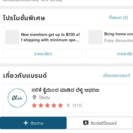
โปรโมชั่นพิเศษ
ทั้งหมด (2)
Bring home cro
New members get up to ฿100 of
n with ease
f shipping with minimum spen
Enjoy discounted
d on their first Pinkoi app order 
ct cross-border 
within 7 days!
รายละเอียด
รายละเอี
เกี่ยวกับแบรนด์
เยี่ยมชมแบรนด์
ಸಲಿಕೆ ಕೈಯಿಂದ ಮಾಡಿದ ಬೆಳ್ಳಿ ಆಭರಣ
ไต้หวัน
5
(510)
ติดตาม
ติดต่อดีไซเนอร์