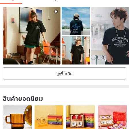
－Buyers may return an order and request for a refund (partially or
in full) within 7 days counting from the day after the order arrives at
the recipient’s address.
－Buyers are responsible for all shipping fees including the shipping
fees of returns.
ดูเพิ่มเติม
สินค้ายอดนิยม