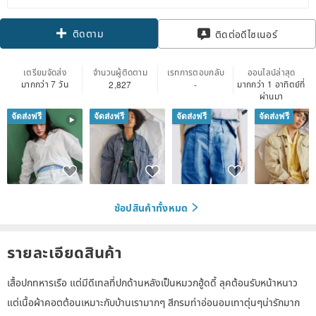
ติดตาม
ติดต่อดีไซเนอร์
เตรียมจัดส่ง
จำนวนผู้ติดตาม
เรทการตอบกลับ
ออนไลน์ล่าสุด
มากกว่า 7 วัน
มากกว่า 1 อาทิตย์ที่
2,827
-
ผ่านมา
จัดส่งฟรี
จัดส่งฟรี
จัดส่งฟรี
จัดส่งฟรี
ช้อปสินค้าทั้งหมด
รายละเอียดสินค้า
เสื้อปกทหารเรือ แต่มีดีเทลที่ปกด้านหลังเป็นหมวกฮู้ดดี้ ลุคต้อนรับหน้าหนาว
แต่เนื้อผ้าคอตต้อนเหมาะกับบ้านเรามากๆ สีกรมท่าอ่อนอมเทาตุ่นๆน่ารักมาก