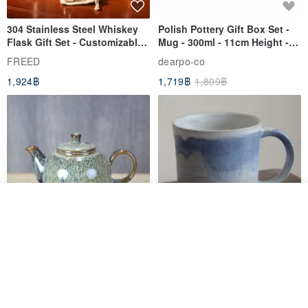
304 Stainless Steel Whiskey
Polish Pottery Gift Box Set -
Flask Gift Set - Customizable
Mug - 300ml - 11cm Height -
Engraving - Father's Day Gift
Fern Pattern
FREED
dearpo-co
1,924฿
1,719฿
1,809฿
ดูสินค้าอื่นๆ ของดีไซเนอร์
View Shop
[Mùchūn Life] 240ml Shāmù
Mug - Little Snow
Tianmu Glaze Round Teapot
by Master Ye Minxiang
NATURE GLAZE สตูดิโอเซรามิก
goodday-ankeng
2,290฿
1,122฿