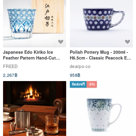
Japanese Edo Kiriko Ice
Polish Pottery Mug - 200ml -
Feather Pattern Hand-Cut
H6.5cm - Classic Peacock Eye
Whisky Glass - Blue Engraved
& Dragonfly
FREED
dearpo-co
Gift for Dad
2,267฿
958฿
จัดส่งฟรี
-5%