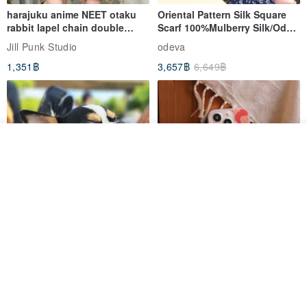
harajuku anime NEET otaku
Oriental Pattern Silk Square
rabbit lapel chain double
Scarf 100%Mulberry Silk/Ode
breasted sailor top JJ2540
to the Yi Tribe–Courage
Jill Punk Studio
odeva
1,351฿
3,657฿
6,649฿
ดูสินค้าอื่นๆ ของดีไซเนอร์
View Shop
Pet Scarf // firefly/Clown // Cat
【Pinkoi x SOU・SOU】Phone
Scarf / Dog Scarf
Case/ Smile/ Red
KAKO.pet
Hereafter.studio
413฿
1,107฿