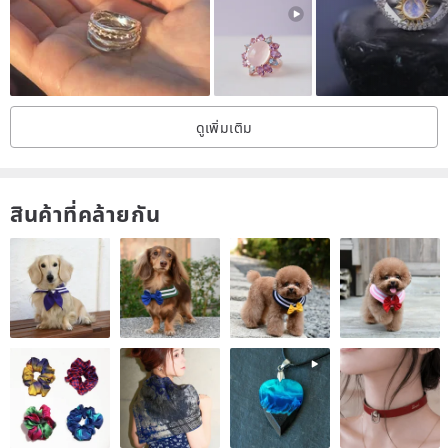
wave jewelry box or a chain seal bag to store it well and extend the
dazzling light of the jewelry.
If the jewelry has been processed for rust-like retro effect
ดูเพิ่มเติม
treatment, please do not use silver-washing water or contact with
liquid and water for cleaning. Once damaged, it cannot be restored
to its original state, and it will lose the intention of the metalwork
สินค้าที่คล้ายกัน
creator.