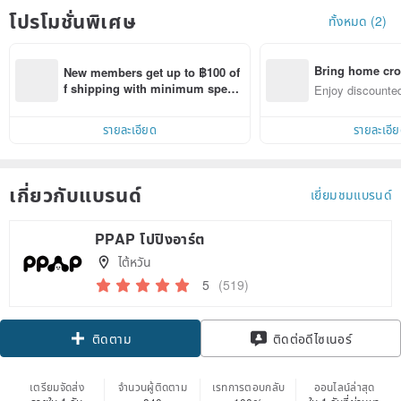
โปรโมชั่นพิเศษ
ทั้งหมด (2)
Bring home cro
New members get up to ฿100 of
n with ease
f shipping with minimum spen
Enjoy discounted
d on their first Pinkoi app order 
ct cross-border 
within 7 days!
รายละเอียด
รายละเอี
เกี่ยวกับแบรนด์
เยี่ยมชมแบรนด์
PPAP โปปิงอาร์ต
ไต้หวัน
5
(519)
Claim coupon
ติดต่อดีไซเนอร์
ติดตาม
เตรียมจัดส่ง
จำนวนผู้ติดตาม
เรทการตอบกลับ
ออนไลน์ล่าสุด