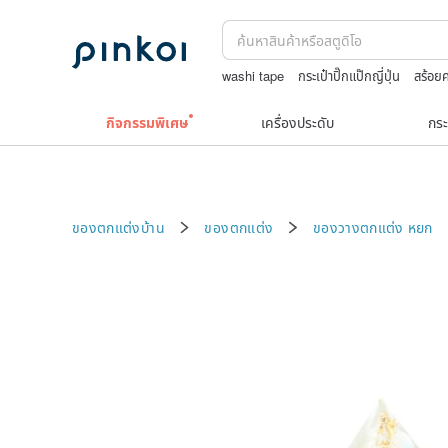
washi tape
กระเป๋าปิ๊กแป๊กญี่ปุ่น
สร้อย
japanese bandana
ถักกระเป๋าโครเชต์ลา
กิจกรรมพิเศษ
เครื่องประดับ
กระ
ของตกแต่งบ้าน
ของตกแต่ง
ของวางตกแต่ง
หยก