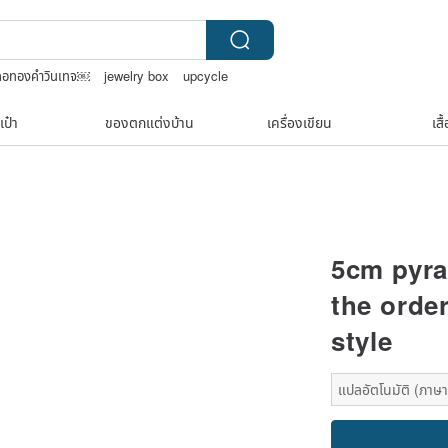
คอทองคำวินเทจ￼
jewelry box
upcycle
ยต่างๆ
TEAK WOOD
เป๋า
ของตกแต่งบ้าน
เครื่องเขียน
เสื
5cm pyra
the order
style
แปลอัตโนมัติ (ภาษาเ