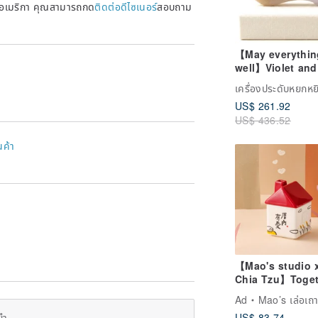
หรัฐอเมริกา คุณสามารถกด
ติดต่อดีไซเนอร์
สอบถาม
【May everythin
well】Violet and
yellow jade dou
เครื่องประดับหยกหย
color Ruyi | Nat
US$ 261.92
Burmese A-grad
US$ 436.52
jadeite | Gift
นค้า
【Mao's studio 
Chia Tzu】Toget
at Home Single
Ad
Mao’s เล่อเถา
House Gift Box 
ยำ
US$ 83.74