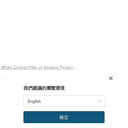
[Mother's Day Gift Box] Pillar of Purity - Orgonite White Crystal Pillar of Aogang Pyramid Healing and Purifying
我們建議的瀏覽環境
確定