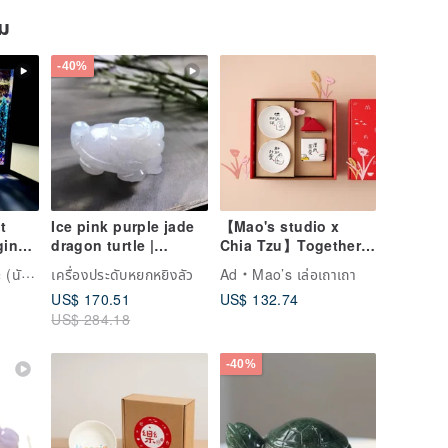
ยม
-40%
t
Ice pink purple jade
【Mao's studio x
ginal
dragon turtle |
Chia Tzu】Together
Natural Burmese jade
at Home Double Bowl
กฮอกไกโด)
เครื่องประดับหยกหยิงลัว
Ad
Mao’s เล่อเถาเถา
jade A goods | Gifts
Little House Gift Box
US$ 170.51
US$ 132.74
g
Set
US$ 284.18
l
ight
-40%