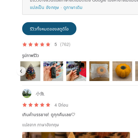
แปลเป็น อังกฤษ
ดูภาษาเดิม
รีวิวทั้งหมดของสตูดิโอ
5
(762)
รูปภาพรีวิว
小魚
4 ปีก่อน
เกินคำบรรยาย! ดูทุกคืนเลย🤍
แปลจาก ภาษาอังกฤษ