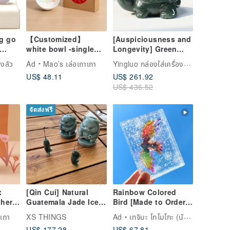
g go
【Customized】
[Auspiciousness and
white bowl -single
Longevity] Green
ble
(small)
Jade Turtle
Yingluo กล่องใส่เครื่องประดับ
ิงลัว
Ad
Mao’s เล่อเถาเถา
ural
Ornaments | Natural
US$ 48.11
US$ 261.92
e
Burmese Jade A-
US$ 436.52
grade | Gifts
จัดส่งฟรี
x
[Qin Cui] Natural
Rainbow Colored
her
Guatemala Jade Ice
Bird [Made to Order]
Green Seiko Fishing
Transparent,
เถา
XS THINGS
Ad
เทจิมะ โทโมโกะ (นักวาดภาพสีรุ้งจากฮอกไกโด)
Set
Cat Desk Healing
Beautiful, Cute
US$ 177.28
US$ 67.81