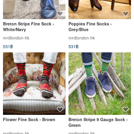
Breton Stripe Fine Sock -
Poppies Fine Socks -
White/Navy
Grey/Blue
mrdlondon-hk
mrdlondon-hk
531฿
531฿
Flower Fine Sock - Brown
Breton Stripe 9 Gauge Sock -
Green
mrdlondon-hk
mrdlondon-hk