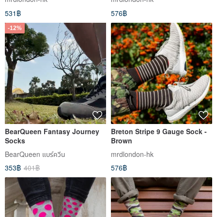
531฿
576฿
-12%
BearQueen Fantasy Journey
Breton Stripe 9 Gauge Sock -
Socks
Brown
BearQueen แบร์ควีน
mrdlondon-hk
353฿
401฿
576฿