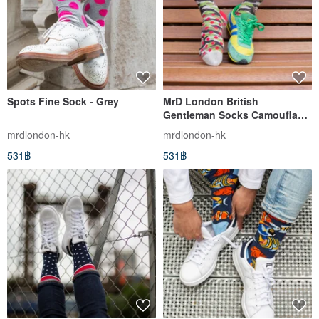
Spots Fine Sock - Grey
MrD London British
Gentleman Socks Camouflage
Desert Sand
mrdlondon-hk
mrdlondon-hk
531฿
531฿