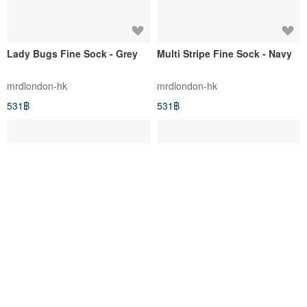
Lady Bugs Fine Sock - Grey
Multi Stripe Fine Sock - Navy
mrdlondon-hk
mrdlondon-hk
531฿
531฿
Rainbow Fine Sock - Grey
Snow Leopard Fine Sock -
Grey
mrdlondon-hk
mrdlondon-hk