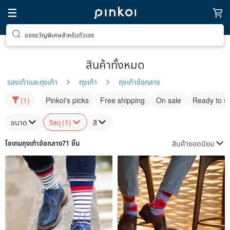
ของขวัญพิเศษสำหรับตัวเอง
สินค้าทั้งหมด
รองเท้าและถุงเท้า
ถุงเท้า
ถุงเท้าข้อกลาง
(1)
Pinkoi's picks
Free shipping
On sale
Ready to s
ขนาด
วัสดุ
(1)
สี
สินค้ายอดนิยม
ไอเทม
ถุงเท้าข้อกลาง
71 ชิ้น