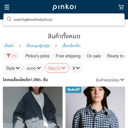
ของขวัญพิเศษสำหรับตัวเอง
สินค้าทั้งหมด
เสื้อผ้า
เสื้อคลุมผู้หญิง
เสื้อแจ็คเก็ต
(1)
Pinkoi's picks
Free shipping
On sale
Ready to s
Style
ขนาด
วัสดุ
(1)
สี
สินค้ายอดนิยม
ไอเทม
เสื้อแจ็คเก็ต
1,000+ ชิ้น
จัดส่งฟรี