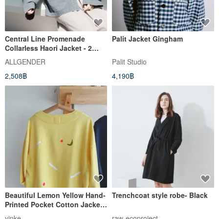
Central Line Promenade
Palit Jacket Gingham
Collarless Haori Jacket - 2
Colors - Water-Dyed Blue
ALLGENDER
Palit Studio
2,508฿
4,190฿
Beautiful Lemon Yellow Hand-
Trenchcoat style robe- Black
Printed Pocket Cotton Jacket /
Top
yinke
raw-ecoproject