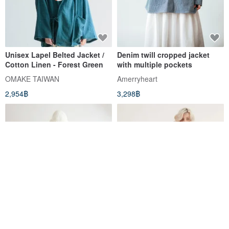
Unisex Lapel Belted Jacket /
Denim twill cropped jacket
Cotton Linen - Forest Green
with multiple pockets
OMAKE TAIWAN
Amerryheart
2,954฿
3,298฿
Beautiful Sea Blue Hand-
Papa Double Pocket Kimono
Printed Cotton Pocket Jacket