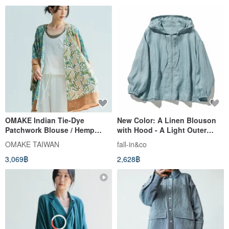
OMAKE Indian Tie-Dye
New Color: A Linen Blouson
Patchwork Blouse / Hemp
with Hood - A Light Outer
Brown
Layer with a Refreshing Aura
OMAKE TAIWAN
fall-in&co
in Soft Blue 230613-7
3,069฿
2,628฿