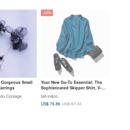
-12%
 Gorgeous Small
Your New Go-To Essential: The
arrings
Sophisticated Skipper Shirt, V-
Neck, Long Sleeve, Linen Shirt,
u Corsage
fall-in&co
Peacock Blue, 220401-7
US$ 76.86
US$ 87.33