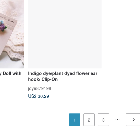
 Doll with
Indigo dye/plant dyed flower ear
hook/ Clip-On
joye879198
US$ 30.29
1
2
3