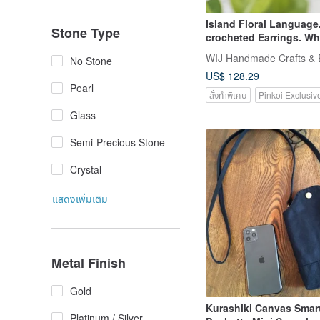
Island Floral Language
Stone Type
crocheted Earrings. Wh
Plumeria
WIJ Handmade Crafts & 
No Stone
US$ 128.29
Pearl
สั่งทำพิเศษ
Pinkoi Exclusiv
Glass
Semi-Precious Stone
Crystal
แสดงเพิ่มเติม
Metal Finish
Gold
Kurashiki Canvas Sma
Platinum / Silver