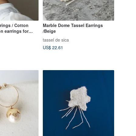
rings / Cotton
Marble Dome Tassel Earrings
n earrings for
/Beige
al oc
tassel de sica
US$ 22.61