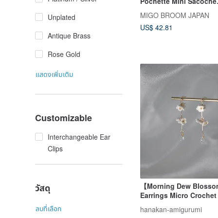
Pochette Mini Sacoche
Smartphone Shoulder
MIGO BROOM JAPAN
Unplated
Smartphone Pouch Bla
US$ 42.81
Antique Brass
Rose Gold
แสดงเพิ่มเติม
Customizable
Interchangeable Ear
Clips
【Morning Dew Bloss
วัสดุ
Earrings Micro Crochet
Flower Earring Ear Cl
ลบที่เลือก
hanakan-amigurumi
Ear Stud