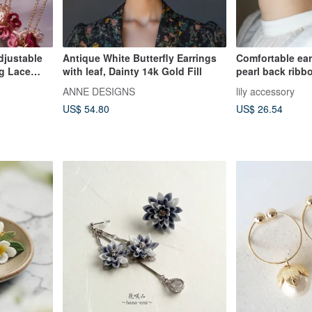
djustable
Antique White Butterfly Earrings
Comfortable ear
ng Lace
with leaf, Dainty 14k Gold Fill
pearl back ribbo
weddings, form
ANNE DESIGNS
lily accessory
US$ 54.80
US$ 26.54