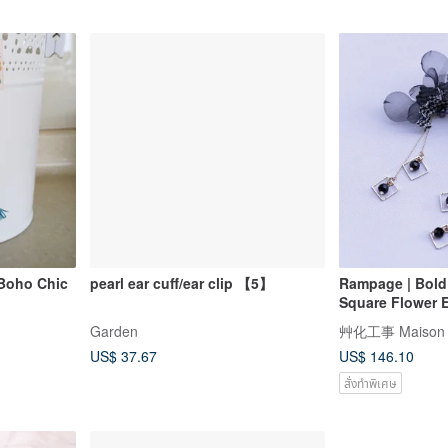
(Boho Chic
pearl ear cuff/ear clip 【5】
Rampage | Bold
Square Flower E
Garden
艸化工事 Maison d
US$ 37.67
US$ 146.10
สั่งทำพิเศษ