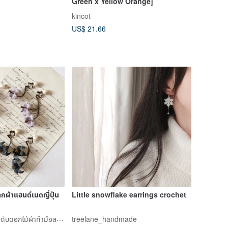
Green x Yellow Orange]
kincot
US$ 21.66
ากผ้าแฮนด์เมดญี่ปุ่น
Little snowflake earrings crochet
fleurlia | เครื่องประดับดอกไม้ผ้าทำมือสไตล์ญี่ปุ่น
treelane_handmade