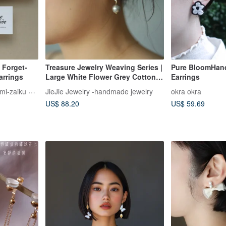
 Forget-
Treasure Jewelry Weaving Series |
Pure BloomHan
arrings
Large White Flower Grey Cotton
Earrings
Pearl Earrings (Convertible to Ear
iu-loo เครื่องประดับ Tsumami-zaiku สไตล์ญี่ปุ่น
JieJie Jewelry -handmade jewelry
okra okra
Clip)
US$ 88.20
US$ 59.69