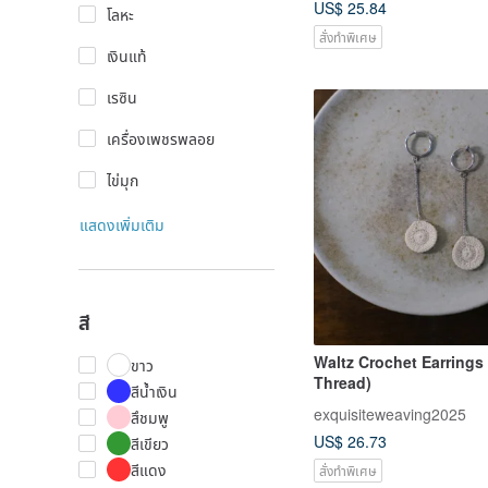
US$ 25.84
โลหะ
สั่งทำพิเศษ
เงินแท้
เรซิน
เครื่องเพชรพลอย
ไข่มุก
แสดงเพิ่มเติม
สี
Waltz Crochet Earrings
ขาว
Thread)
สีน้ำเงิน
exquisiteweaving2025
สึชมพู
US$ 26.73
สีเขียว
สีแดง
สั่งทำพิเศษ