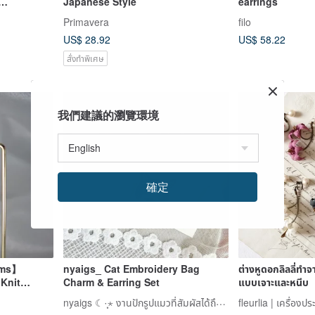
Japanese Style
earrings
Primavera
filo
ck
US$ 28.92
US$ 58.22
สั่งทำพิเศษ
我們建議的瀏覽環境
確定
oms】
nyaigs_ Cat Embroidery Bag
ต่างหูดอกลิลลี่ทำจ
 Knit
Charm & Earring Set
แบบเจาะและหนีบ
ip Handmade
nyaigs ☾·̩͙⋆ งานปักรูปแมวที่สัมผัสได้ถึงเส้นขน