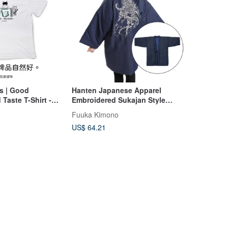
s | Good
Hanten Japanese Apparel
Taste T-Shirt -
Embroidered Sukajan Style
Japanese Pattern Unisex M-L
Fuuka Kimono
Navy
US$ 64.21