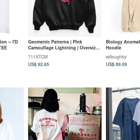
n -- I'D
Geometric Patterns | Pink
Biology Anomal
TEE
Camouflage Lightning | Oversized
Hoodie
Hoodie | Streetwear Fashion
711XTCM
willoughby
US$ 92.65
US$ 89.09