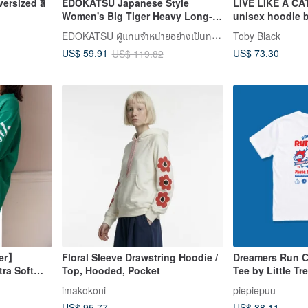
oversized สี
EDOKATSU Japanese Style
LIVE LIKE A CA
Women's Big Tiger Heavy Long-
unisex hoodie 
Sleeve T-Shirt (Off White) #Tops
EDOKATSU ผู้แทนจำหน่ายอย่างเป็นทางการในไต้หวัน
Toby Black
US$ 73.30
US$ 59.91
US$ 119.82
ter】
Floral Sleeve Drawstring Hoodie /
Dreamers Run C
tra Soft
Top, Hooded, Pocket
Tee by Little Tr
imakokoni
piepiepuu
US$ 95.77
US$ 38.11