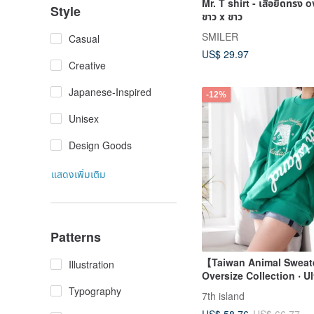
Mr. T shirt - เสื้อยืดทรง 
Style
ขาว x ขาว
SMILER
Casual
US$ 29.97
Creative
Japanese-Inspired
-12%
Unisex
Design Goods
แสดงเพิ่มเติม
Patterns
【Taiwan Animal Swea
Illustration
Oversize Collection ‧ Ul
Comfy
Typography
7th island
US$ 58.76