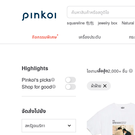
squareline 包包
jewelry box
Natural
Toy story
ถักกระเป๋าโครเชต์ลายต่างๆ
ส
กิจกรรมพิเศษ
เครื่องประดับ
กระ
Highlights
ไอเทม
เสื้อฮู้ด
2,000+ ชิ้น
Pinkoi's picks
ผ้าฝ้าย
Shop for good
จัดส่งไปยัง
สหรัฐอเมริกา