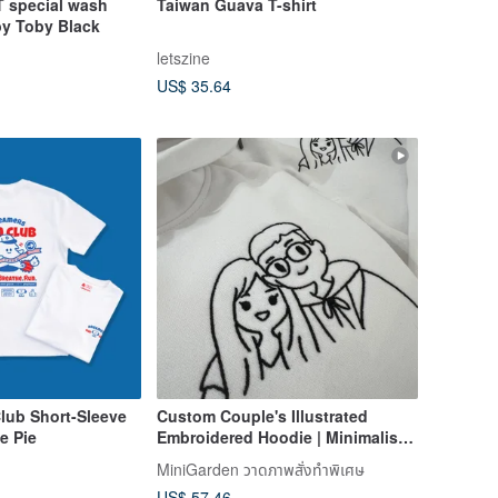
T special wash
Taiwan Guava T-shirt
by Toby Black
letszine
US$ 35.64
lub Short-Sleeve
Custom Couple's Illustrated
ee Pie
Embroidered Hoodie | Minimalist
Commemorative Couple's Apparel
MiniGarden วาดภาพสั่งทำพิเศษ
US$ 57.46