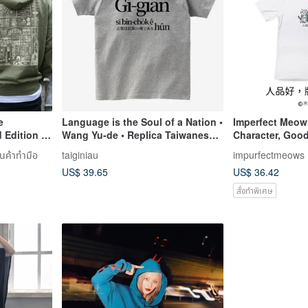
e
Language is the Soul of a Nation •
Imperfect Meow
 Edition ~
Wang Yu-de • Replica Taiwanese
Character, Good 
dation
Classic T-shirt • Phú Sè
White
ินค้าทำมือ
taiginiau
impurfectmeows
US$ 39.65
US$ 36.42
สั่งทำพิเศษ