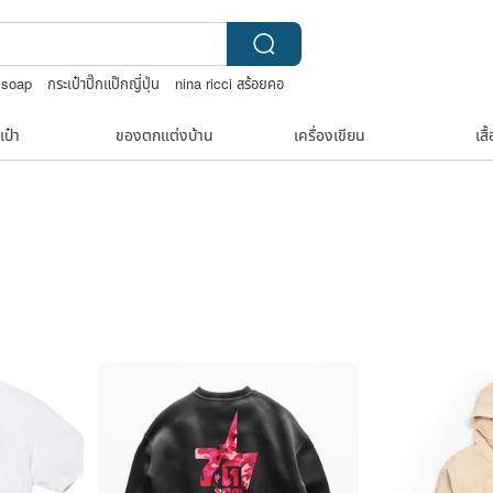
 soap
กระเป๋าปิ๊กแป๊กญี่ปุ่น
nina ricci สร้อยคอ
ร้อยคอทองคำวินเทจ￼
เป๋า
ของตกแต่งบ้าน
เครื่องเขียน
เสื