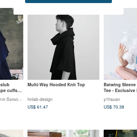
 slub
Multi-Way Hooded Knit Top
Batwing Sleeve
pe cuffs
Tee - Exclusive 
Edition
Dr. Mark Tailor Studio (หมาก ด็อกเตอร์ มาร์ค)
hnlab-design
y1hsuan
US$ 61.47
US$ 70.38