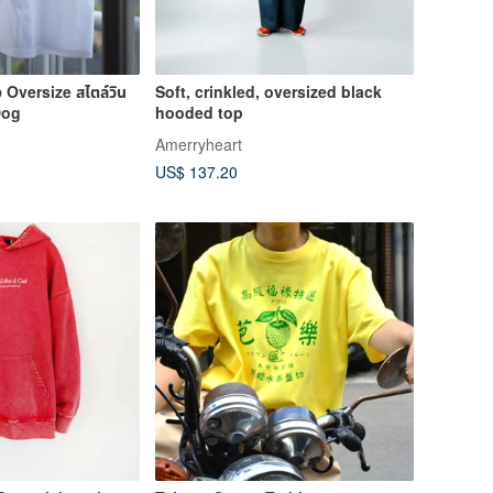
 Oversize สไตล์วิน
Soft, crinkled, oversized black
Dog
hooded top
Amerryheart
US$ 137.20