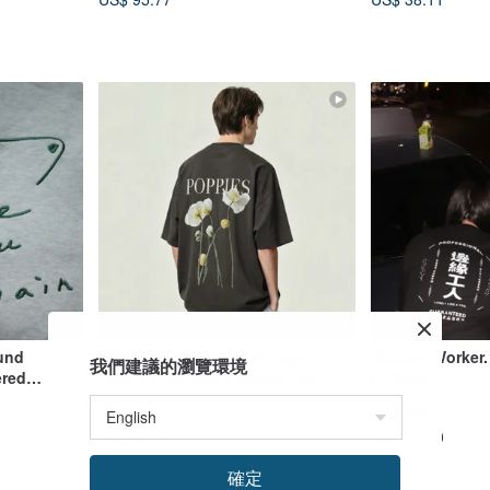
und
369Lab Poppy Tee / Vintage
Holiday Worker.
我們建議的瀏覽環境
ered
Poppy Print Short Sleeve Tee /
[T-Shirt]
Clean Fit Oversized Cu
369LAB
edgework
US$ 59.53
US$ 39.20
確定