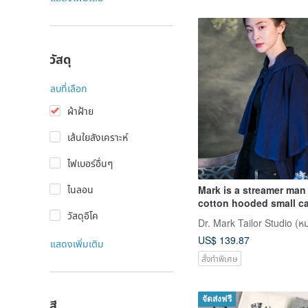
วัสดุ
ลบที่เลือก
ผ้าฝ้าย
เส้นใยสังเคราะห์
ไฟเบอร์อื่นๆ
ไนลอน
Mark is a streamer man
cotton hooded small ca
วัสดุอีโค
pierced sleeve jacket
US$ 139.87
แสดงเพิ่มเติม
สั่งทำพิเศษ
จัดส่งฟรี
สี