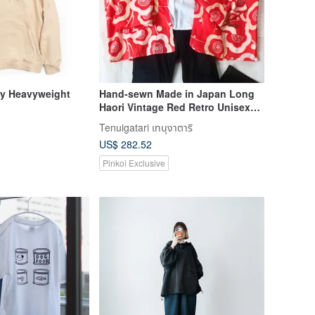
y Heavyweight
Hand-sewn Made in Japan Long
Haori Vintage Red Retro Unisex
Mens Kimono Handmade
Tenuigatari เทนุงาตาริ
US$ 282.52
Pinkoi Exclusive