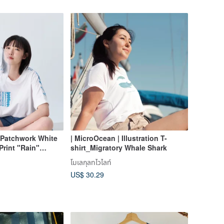
 Patchwork White
| MicroOcean | Illustration T-
Print "Rain"
shirt_Migratory Whale Shark
โมเลกุลทไวไลท์
US$ 30.29