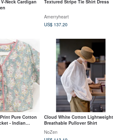
 V-Neck Cardigan
Textured Stripe Tie Shirt Dress
een
Amerryheart
US$ 137.20
Print Pure Cotton
Cloud White Cotton Lightweight
cket - Indian
Breathable Pullover Shirt
eve Shirt -
NoZen
 Print Cotton Top
US$ 113.19