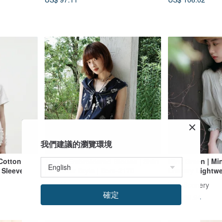
- Pink Floral
我們建議的瀏覽環境
 Cotton
Tie-up Embroidered Blouse | Shirt
Mint Green | Min
t Sleeve
| Summer Style | Sora-2170
Literary Lightwe
Lace Ruffle Col
sora-life
Wild Scenery
Piece Tie Shirt
確定
US$ 61.65
US$ 89.94