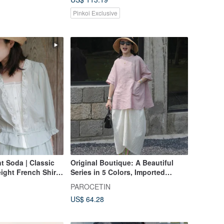
Pinkoi Exclusive
t Soda | Classic
Original Boutique: A Beautiful
ight French Shirt |
Series in 5 Colors, Imported
lar Mock Two-
Linen, Mid-Sleeve Shirt, Loose Fit,
PAROCETIN
Slimming Linen T-Shirt
US$ 64.28