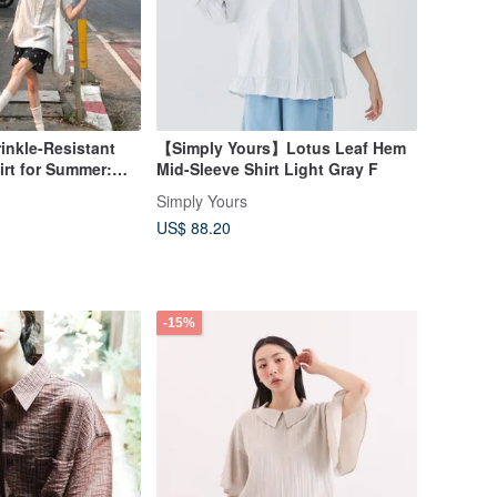
inkle-Resistant
【Simply Yours】Lotus Leaf Hem
irt for Summer:
Mid-Sleeve Shirt Light Gray F
e in Premium Cotton
Simply Yours
es
US$ 88.20
-15%