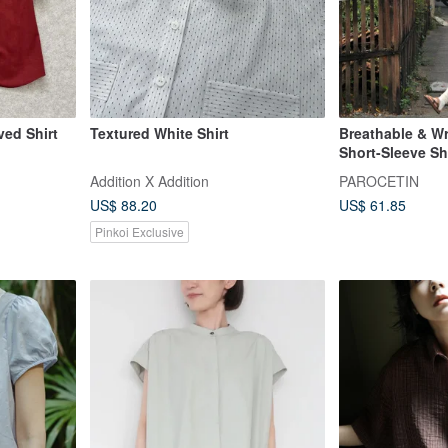
ed Shirt
Textured White Shirt
Breathable & Wr
Short-Sleeve Sh
Artistic Textur
Addition X Addition
PAROCETIN
with Cap Sleev
US$ 88.20
US$ 61.85
Pinkoi Exclusive