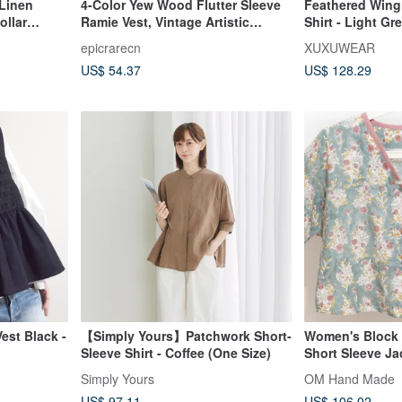
 Linen
4-Color Yew Wood Flutter Sleeve
Feathered Wing
ollar
Ramie Vest, Vintage Artistic
Shirt - Light Gr
, 2-Way
Sleeveless Shirt, Casual Vest Top
epicrarecn
XUXUWEAR
1
US$ 54.37
US$ 128.29
est Black -
【Simply Yours】Patchwork Short-
Women's Block 
Sleeve Shirt - Coffee (One Size)
Short Sleeve Ja
Cotton Short Sle
Simply Yours
OM Hand Made
Handmade Block
US$ 97.11
US$ 106.02