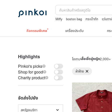
Miffy
boston bag
กระเป๋าถัก
แว่นตาเ
กิจกรรมพิเศษ
เครื่องประดับ
กระ
Highlights
ไอเทม
เสื้อเชิ้ตผู้หญิง
2,000+ ช
Pinkoi's picks
ผ้าฝ้าย
Shop for good
Charity product
จัดส่งไปยัง
สหรัฐอเมริกา