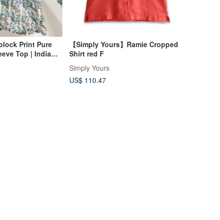
ock Print Pure
【Simply Yours】Ramie Cropped
eve Top | Indian
Shirt red F
eve Shirt |
Simply Yours
 Print Cotton
US$ 110.47
oral