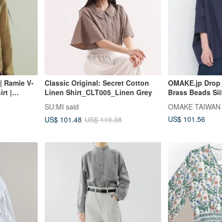
| Ramie V-
Classic Original: Secret Cotton
OMAKE.jp Drop 
rt |
Linen Shirt_CLT005_Linen Grey
Brass Beads Sii
Sun
SU:MI said
OMAKE TAIWAN
ight Top
US$ 101.56
US$ 101.48
US$ 119.38