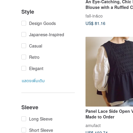
An Eye-Catching, Chic
Blouse with a Ruffled C
Style
Wearable Front or Back
fall-in&co
Design, White, 230609-
US$ 81.16
Design Goods
Japanese-Inspired
Casual
Retro
Elegant
แสดงเพิ่มเติม
Sleeve
Panel Lace Side Open V
Made to Order
Long Sleeve
amufact
Short Sleeve
US$ 102.74