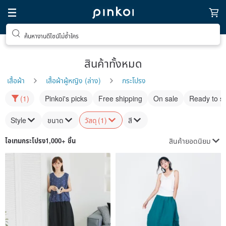
ค้นหางานดีไซน์ไม่ซ้ำใคร
สินค้าทั้งหมด
เสื้อผ้า
เสื้อผ้าผู้หญิง (ล่าง)
กระโปรง
(1)
Pinkoi's picks
Free shipping
On sale
Ready to s
Style
ขนาด
วัสดุ
(1)
สี
สินค้ายอดนิยม
ไอเทม
กระโปรง
1,000+ ชิ้น