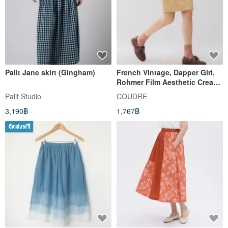
Palit Jane skirt (Gingham)
French Vintage, Dapper Girl,
Rohmer Film Aesthetic Cream
Yellow Cotton Skirt
Palit Studio
COUDRE
3,190฿
1,767฿
จัดส่งฟรี