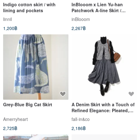
Indigo cotton skirt / with
InBlooom x Lien Yu-han
lining and pockets
Patchwork A-line Skirt /
Wildflowers Blooming / Lily
linnil
inBlooom
Orange / Muntjac Reading
1,200฿
2,267฿
Room
Grey-Blue Big Cat Skirt
A Denim Skirt with a Touch of
Refined Elegance: Pleated,
Long Skirt 221201-1
Amerryheart
fall-in&co
2,725฿
2,186฿