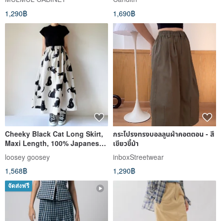
1,290฿
1,690฿
Cheeky Black Cat Long Skirt,
กระโปรงทรงบอลลูนผ้าคอตตอน - สี
Maxi Length, 100% Japanese
เขียวขี้ม้า
Cotton, Pockets, White
loosey goosey
inboxStreetwear
1,568฿
1,290฿
จัดส่งฟรี