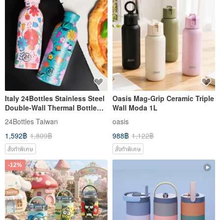
Italy 24Bottles Stainless Steel
Oasis Mag-Grip Ceramic Triple
Double-Wall Thermal Bottle
Wall Moda 1L
500ml / Blooming Series
24Bottles Taiwan
oasis
1,592฿
1,809฿
988฿
1,122฿
สั่งทำพิเศษ
สั่งทำพิเศษ
-12%