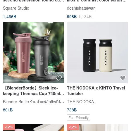
with bouncing straw 770ml
thermal and cold insulation
Square Studio
doshishataiwan
thermos cup
bottles-450ml (five colors in
1,466฿
998฿
1,134฿
total)
【BlenderBottle】Sleek Ice-
THE NODOKA x KINTO Travel
keeping Thermos Cup 740ml
Tumbler
Stainless Steel Shaker Cup
Blender Bottle ร้านค้าแฟล็กชิพที่ได้รับอนุญาตอย่างเป็นทางการ
THE NODOKA
801฿
738฿
Eco-Friendly
-12%
-12%