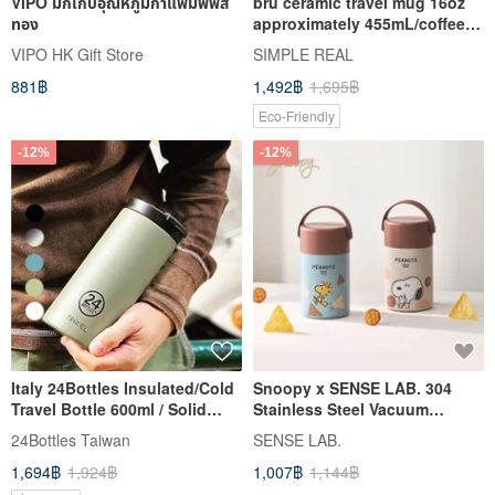
VIPO มักเก็บอุณหภูมิกาแฟมิฟฟี่สี
bru ceramic travel mug 16oz
ทอง
approximately 455mL/coffee
tumbler
VIPO HK Gift Store
SIMPLE REAL
881฿
1,492฿
1,695฿
Eco-Friendly
-12%
-12%
Italy 24Bottles Insulated/Cold
Snoopy x SENSE LAB. 304
Travel Bottle 600ml / Solid
Stainless Steel Vacuum
Color Series
Insulated Food Jar 1050ml
24Bottles Taiwan
SENSE LAB.
1,694฿
1,924฿
1,007฿
1,144฿