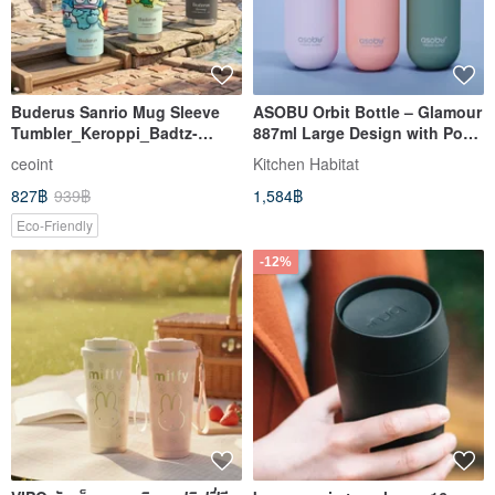
Buderus Sanrio Mug Sleeve
ASOBU Orbit Bottle – Glamour
Tumbler_Keroppi_Badtz-
887ml Large Design with Pop-
Maru_Mermaid Hamtaro
Up Lid, Easy Carry Hand
ceoint
Kitchen Habitat
827฿
939฿
1,584฿
Eco-Friendly
-12%