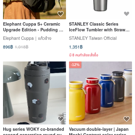
Elephant Cuppa S+ Ceramic
STANLEY Classic Series
Upgrade Edition - Pudding Au
IceFlow Tumbler with Straw
Lait
2.0, 0.59L / Steel Grey
Elephant Cuppa｜แก้วช้าง
STANLEY Taiwan Official
896฿
1,018฿
1,351฿
มี 8 คนกำลังจะสั่งซื้อ
-12%
Hug series WOKY co-branded
Vacuum double-layer | Japan
second generation round cup
Mosh! Contrast color series