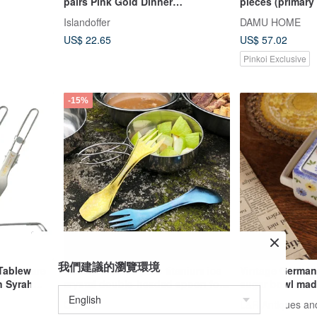
pairs Pink Gold Dinner
pieces (primary 
Chopsticks
Islandoffer
DAMU HOME
US$ 22.65
US$ 57.02
Pinkoi Exclusive
-15%
我們建議的瀏覽環境
Tableware
Multifunctional pure titanium ice
Vintage German
n Syrah
crystal double-headed spoon fork
sugar bowl mad
two-piece set
OUTSY
L&R Antiques an