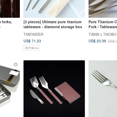
 forks,
[3 pieces] Ultimate pure titanium
Pure Titanium 
s
tableware - diamond storage box
Fork / Tableware
Finish)
TIWONDER
US$ 71.23
US$ 23.39
US$ 
สั่งทำพิเศษ