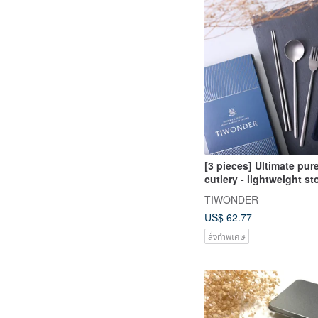
[3 pieces] Ultimate pur
cutlery - lightweight s
TIWONDER
US$ 62.77
สั่งทำพิเศษ