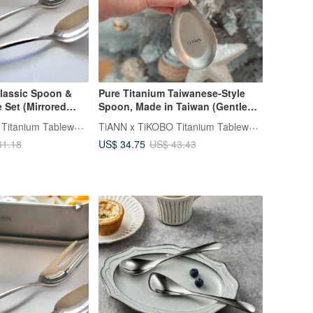
Classic Spoon &
Pure Titanium Taiwanese-Style
 Set (Mirrored
Spoon, Made in Taiwan (Gentle
Edge / No Metallic Odor)
TiANN x TiKOBO Titanium Tableware
TiANN x TiKOBO Titanium Tableware
US$ 34.75
31.18
US$ 43.43