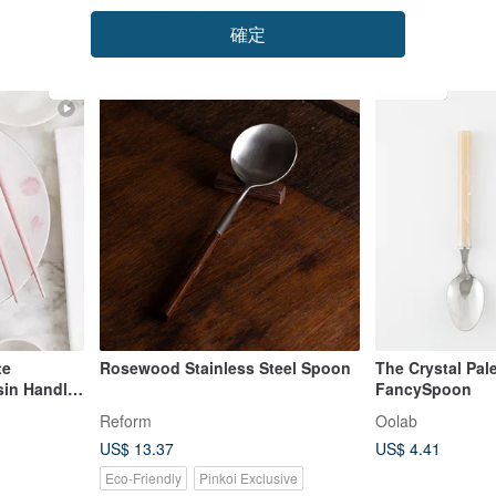
US$ 48.11
US$ 28.40
US$ 33.41
確定
te
Rosewood Stainless Steel Spoon
The Crystal Pale
sin Handle
FancySpoon
Reform
Oolab
US$ 13.37
US$ 4.41
Eco-Friendly
Pinkoi Exclusive