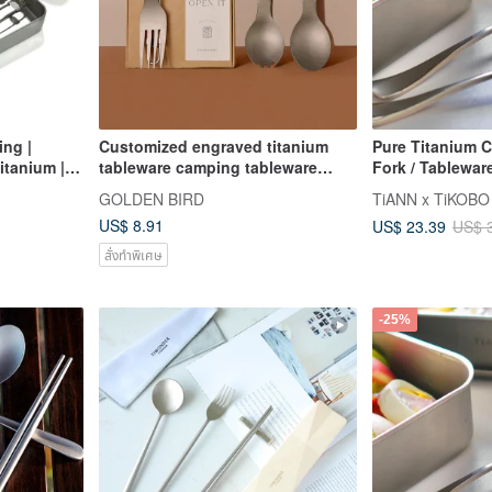
ng |
Customized engraved titanium
Pure Titanium 
itanium |
tableware camping tableware
Fork / Tableware
Packaging |
folding tableware portable folding
Finish)
GOLDEN BIRD
tableware
US$ 8.91
US$ 23.39
US$ 
สั่งทำพิเศษ
-25%