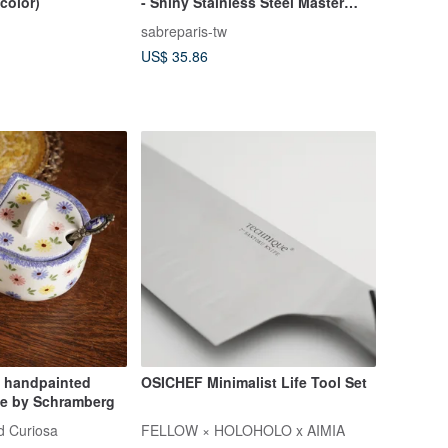
color)
- Shiny Stainless Steel Master
Knife - Tortoiseshell
sabreparis-tw
US$ 35.86
 handpainted
OSICHEF Minimalist Life Tool Set
e by Schramberg
d Curiosa
FELLOW × HOLOHOLO x AIMIA