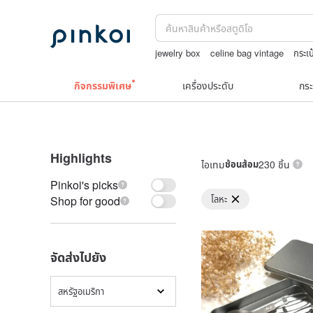
jewelry box
celine bag vintage
กระเป
squareline 包包
upcycle
กิจกรรมพิเศษ
เครื่องประดับ
กระ
Highlights
ไอเทม
ช้อนส้อม
230 ชิ้น
Pinkoi's picks
โลหะ
Shop for good
จัดส่งไปยัง
สหรัฐอเมริกา