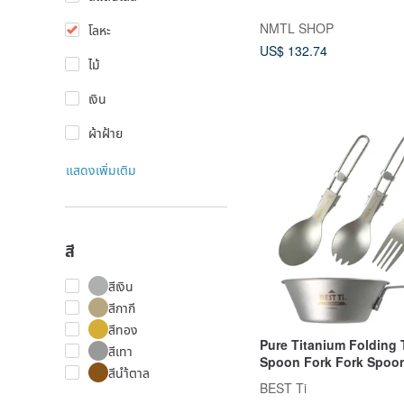
NMTL SHOP
โลหะ
US$ 132.74
ไม้
เงิน
ผ้าฝ้าย
แสดงเพิ่มเติม
สี
สีเงิน
สีกากี
สีทอง
Pure Titanium Folding 
สีเทา
Spoon Fork Fork Spoo
สีนำ้ตาล
Bowl
BEST Ti