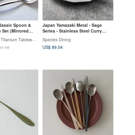
Classic Spoon &
Japan Yamazaki Metal - Sage
 Set (Mirrored
Series - Stainless Steel Curry
Spoon Set (2 pieces)
TiANN x TiKOBO Titanium Tableware
Species Dining
US$ 89.04
31.18