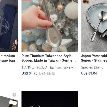
e titanium
Pure Titanium Taiwanese-Style
Japan Yamazaki
torage bag
Spoon, Made in Taiwan (Gentle
Series - Stainle
Edge / No Metallic Odor)
(2 pieces)
TiANN x TiKOBO Titanium Tableware
Species Dining
US$ 89.04
US$ 34.75
US$ 43.43