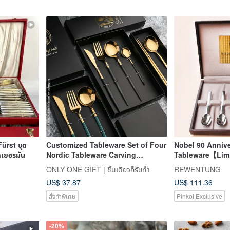
Fürst ชุด
Customized Tableware Set of Four
Nobel 90 Annive
กเยอรมัน
Nordic Tableware Carving
Tableware【Limi
Lettering Tableware Gift Box New
ONLY ONE GIFT | ชิ้นเดียวก็รับทำ
REWENTUNG
Year's Gift
US$ 37.87
US$ 111.36
สั่งทำพิเศษ
Pinkoi Exclusive
-20%