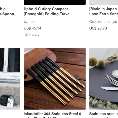
ble
Uphold Cutlery Compact
[Made in Japan 
k-Spoon,
(Rosegold) Folding Travel
Love Earth Seri
ce Set in a
Cutlery/Collapsible
Antibacterial E
Uphold
Omoide Lifestyle
Edition
Silver)
US$ 45.14
US$ 26.73
สั่งทำพิเศษ
Islandoffer 304 Stainless Steel 6
Stainless steel c