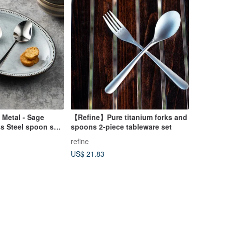
 Metal - Sage
【Refine】Pure titanium forks and
ss Steel spoon set
spoons 2-piece tableware set
refine
US$ 21.83