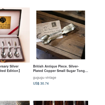
rsary Silver
British Antique Piece. Silver-
ted Edition】
Plated Copper Small Sugar Tongs.
Small Metal Tweezers. Hand-
gugugu-vintage
Engraved Decorative Patterns.
US$ 30.74
Table Display Decor