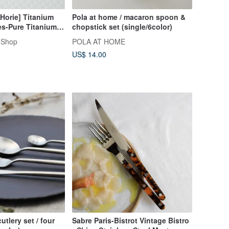
Horie] Titanium
Pola at home / macaron spoon &
es-Pure Titanium
chopstick set (single/6color)
CO Fork (Titanium
 Shop
POLA AT HOME
US$ 14.00
utlery set / four
Sabre Paris-Bistrot Vintage Bistro