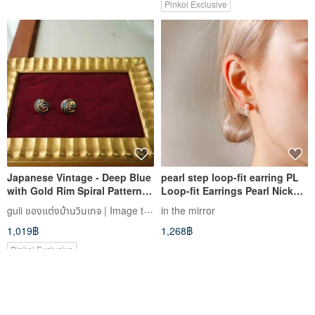
Pinkoi Exclusive
Japanese Vintage - Deep Blue
pearl step loop-fit earring PL
with Gold Rim Spiral Pattern
Loop-fit Earrings Pearl Nickel-
Enamel Clip-on Earrings
Free
guii ของแต่งบ้านวินเทจ | Image the Old Story
in the mirror
1,019฿
1,268฿
Pinkoi Exclusive