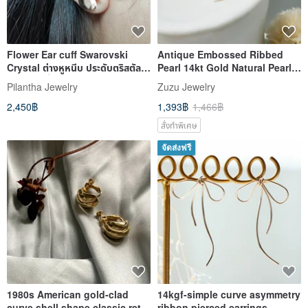
Flower Ear cuff Swarovski
Antique Embossed Ribbed
Crystal ต่างหูหนีบ ประดับตริสตัล
Pearl 14kt Gold Natural Pearl
สวาลอฟสกี้แท้ ชุบทอง
Earrings Clip-On
Pilantha Jewelry
Zuzu Jewelry
2,450฿
1,393฿
1,466฿
สั่งทำพิเศษ
จัดส่งฟรี
1980s American gold-clad
14kgf-simple curve asymmetry
curve shell shape classic retro
ribbon pierced earrings