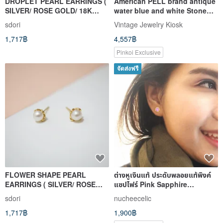
DROPLET PEARL EARRINGS (
American PELL brand antique
SILVER/ ROSE GOLD/ 18K
water blue and white Stone
GOLD ) | PEARL COLLECTION
ribbon knot silver Clip-On
sdori
Vintage Jewelry Kiosk
brooch two-piece set
1,717฿
4,557฿
Pinkoi Exclusive
จัดส่งฟรี
FLOWER SHAPE PEARL
ต่างหูเงินแท้ ประดับพลอยแท้พิงค์
EARRINGS ( SILVER/ ROSE
แซปไฟร์ Pink Sapphire
GOLD/ 18K GOLD ) | PEARL
Gemstones ของขวัญคนพิเศษ
sdori
nucheecelic
COLLECTION
1,717฿
1,900฿