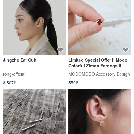
Jingzhe Ear Cuff
Limited Special Offer ll Modo
Colorful Zircon Earrings ll
5mm Garnet Red Square 925
rong-official
MODOMODO Accessory Design
Silver Earrings ER-00051
3,527฿
559฿