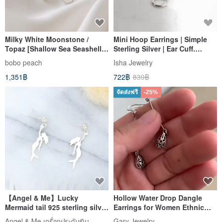
Milky White Moonstone /
Mini Hoop Earrings | Simple
Topaz [Shallow Sea Seashell]
Sterling Silver | Ear Cuff.
Sterling Silver Ball Stud
Classic & Versatile. Sleep-
bobo peach
Isha Jewelry
Earrings || Exclusive Edition
friendly
1,351฿
722฿
839฿
จัดส่งฟรี
-25%
【Angel & Me】Lucky
Hollow Water Drop Dangle
Mermaid tail 925 sterling silver
Earrings for Women Ethnic
earrings birthday gift
Vintage Jewelry Thai Silver
Angel & Me เครื่องประดับเงิน
Gary Jewelry