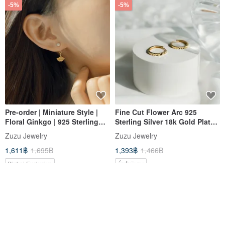
-5%
-5%
Pre-order | Miniature Style |
Fine Cut Flower Arc 925
Floral Ginkgo | 925 Sterling
Sterling Silver 18k Gold Plated
Silver | Two-Way Wear Ginkgo
Hoop Easy Buckle Earrings
Zuzu Jewelry
Zuzu Jewelry
Earrings
1,611฿
1,695฿
1,393฿
1,466฿
Pinkoi Exclusive
สั่งทำพิเศษ
-14%