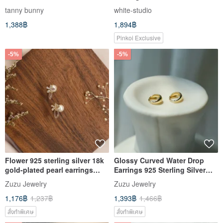
tanny bunny
white-studio
1,388฿
1,894฿
Pinkoi Exclusive
-5%
-5%
Flower 925 sterling silver 18k
Glossy Curved Water Drop
gold-plated pearl earrings
Earrings 925 Sterling Silver
double-sided wearing Clip-On
18k Gold Plated Circle Easy
Zuzu Jewelry
Zuzu Jewelry
Snap Earrings
1,176฿
1,237฿
1,393฿
1,466฿
สั่งทำพิเศษ
สั่งทำพิเศษ