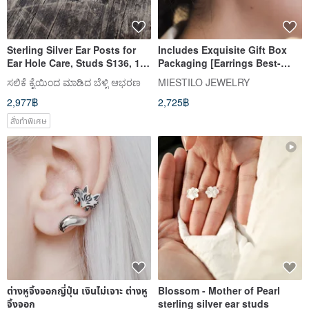
Sterling Silver Ear Posts for
Includes Exquisite Gift Box
Ear Hole Care, Studs S136, 10
Packaging [Earrings Best-
Pairs
Seller No.1] Double Hoop
ಸಲಿಕೆ ಕೈಯಿಂದ ಮಾಡಿದ ಬೆಳ್ಳಿ ಆಭರಣ
MIESTILO JEWELRY
Small Diamond. Sterling Silver
2,977฿
2,725฿
Easy-Clip Earrings
สั่งทำพิเศษ
ต่างหูจิ้งจอกญี่ปุ่น เงินไม่เจาะ ต่างหู
Blossom - Mother of Pearl
จิ้งจอก
sterling silver ear studs