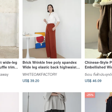
it wide-leg
Brick Wrinkle free poly spandex
Chinese-Style
ffle trim
Wide leg elastic back highwaisted
Embellished Wi
trousers
Embracing Girli
etaway
WHITEOAKFACTORY
อีเดน กี่เพ้าประยุกต์
Winter. A Moder
US$ 39.20
US$ 46.09
Traditional Chi
Perfect for Mid
and Chinese Ne
-25%