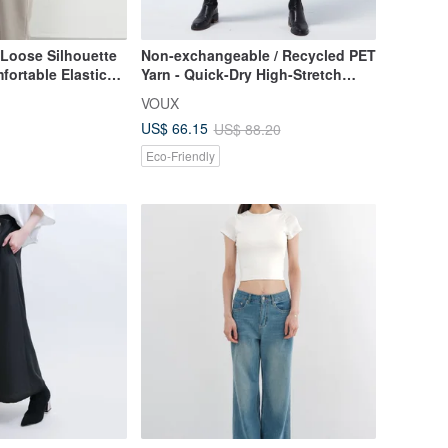
 Loose Silhouette
Non-exchangeable / Recycled PET
fortable Elastic
Yarn - Quick-Dry High-Stretch
ect for Office
Shuttle Cargo Pants - Night
VOUX
-Enhancing Style
Shadow Grey
US$ 66.15
US$ 88.20
Eco-Friendly