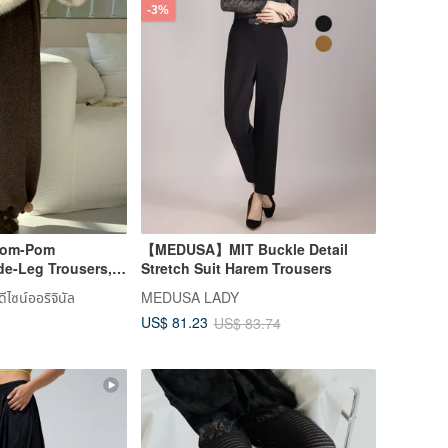
-3%
 Pom-Pom
【MEDUSA】MIT Buckle Detail
de-Leg Trousers,
Stretch Suit Harem Trousers
sh Charm for
ดีไซน์ออริจินัล
MEDUSA LADY
n take on
US$ 81.23
US$ 83.74
nese Trousers,
-Autumn Festival
w Year.