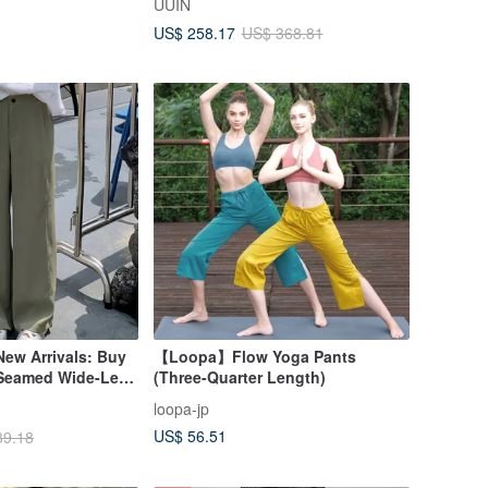
UUIN
US$ 258.17
US$ 368.81
New Arrivals: Buy
【Loopa】Flow Yoga Pants
| Seamed Wide-Leg
(Three-Quarter Length)
-Green | Non-
loopa-jp
 | Elasticated Back
US$ 56.51
39.18