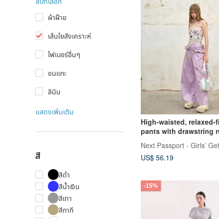
ลบที่เลือก
ผ้าฝ้าย
เส้นใยสังเคราะห์
ไฟเบอร์อื่นๆ
ขนแกะ
ลินิน
แสดงเพิ่มเติม
High-waisted, relaxed-f
pants with drawstring ru
and contrasting stripes
Next Passport - Girls’ G
สี
US$ 56.19
สีดำ
สีน้ำเงิน
-15%
สีเทา
สีกากี