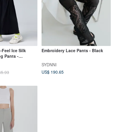
-Feel Ice Silk
Embroidery Lace Pants - Black
g Pants -
SYDNNI
US$ 190.65
65.93