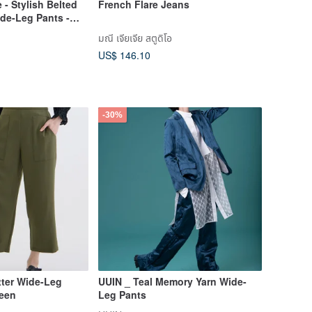
 - Stylish Belted
French Flare Jeans
ide-Leg Pants -
มณี เจียเจีย สตูดิโอ
US$ 146.10
-30%
tter Wide-Leg
UUIN _ Teal Memory Yarn Wide-
reen
Leg Pants