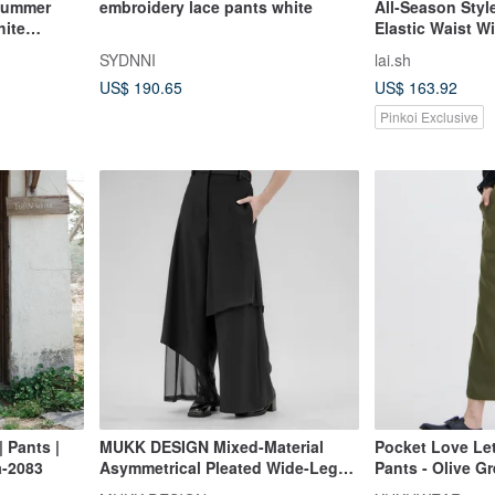
Summer
embroidery lace pants white
All-Season Style
hite
Elastic Waist W
ow Rise
Haze Black
SYDNNI
lai.sh
US$ 190.65
US$ 163.92
Pinkoi Exclusive
 Pants |
MUKK DESIGN Mixed-Material
Pocket Love Le
a-2083
Asymmetrical Pleated Wide-Leg
Pants - Olive G
Skirt