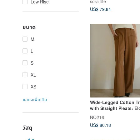
sora-life
Low Rise
US$ 79.84
ขนาด
M
L
S
XL
XS
แสดงเพิ่มเติม
Wide-Legged Cotton T
with Straight Pleats: E
and Slimming - Brown
NO216
US$ 80.18
วัสดุ