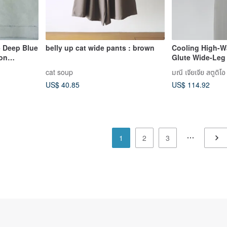
- Deep Blue
belly up cat wide pants : brown
Cooling High-W
fon
Glute Wide-Leg 
ts
#PowerPants
cat soup
มณี เจียเจีย สตูดิโอ
US$ 40.85
US$ 114.92
1
2
3