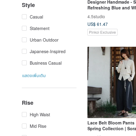
Designer Handmade - 
Style
Refreshing Blue and W
Striped Patch Pocket L
4.5studio
Casual
Wide Leg Culottes
US$ 61.47
Statement
Pinkoi Exclusive
Urban Outdoor
Japanese-Inspired
Business Casual
แสดงเพิ่มเติม
Rise
High Waist
Lace Belt Bloom Pants |
Mid Rise
Spring Collection | Sor