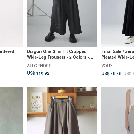
ettered
Dragon One Slim Fit Cropped
Final Sale / Zero
Wide-Leg Trousers - 2 Colors -
Pleated Wide-Le
Deep Grey Dragon
Charcoal Black
ALLGENDER
VOUX
US$ 110.92
US$ 49.45
US$ 