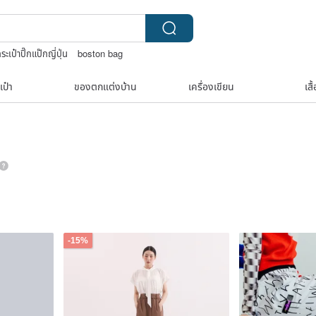
ระเป๋าปิ๊กแป๊กญี่ปุ่น
boston bag
เป๋า
ของตกแต่งบ้าน
เครื่องเขียน
เสื
-15%