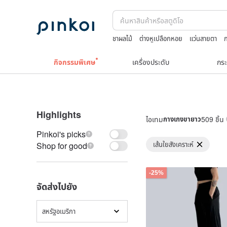
ชาผลไม้
ต่างหูเปลือกหอย
แว่นสายตา
ก
celine bag vintage
กระเป๋าถัก
print
กิจกรรมพิเศษ
เครื่องประดับ
กระ
Highlights
ไอเทม
กางเกงขายาว
509 ชิ้น
Pinkoi's picks
เส้นใยสังเคราะห์
Shop for good
-25%
จัดส่งไปยัง
สหรัฐอเมริกา