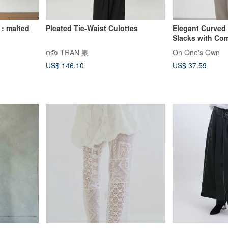
 : malted
Pleated Tie-Waist Culottes
Elegant Curved
Slacks with Com
Waistband - Perf
ตรัง TRAN 泉
On One's Own
Casual and Leg
US$ 146.10
US$ 37.59