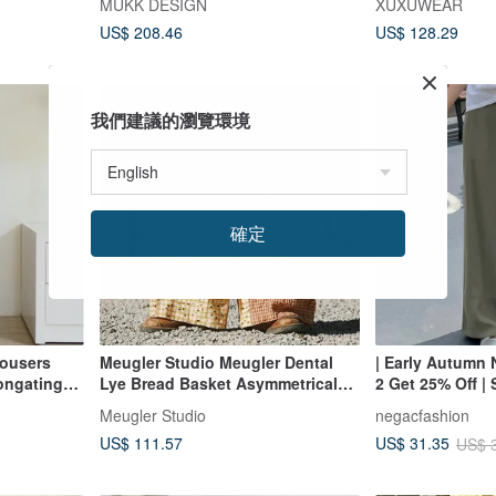
MUKK DESIGN
XUXUWEAR
US$ 208.46
US$ 128.29
-20%
我們建議的瀏覽環境
確定
rousers
Meugler Studio Meugler Dental
| Early Autumn 
longating
Lye Bread Basket Asymmetrical
2 Get 25% Off 
Print Plaid Wide-Leg Pants
Trousers | Grey
Meugler Studio
negacfashion
Stretch | Drapey
US$ 111.57
US$ 31.35
US$ 
Waist