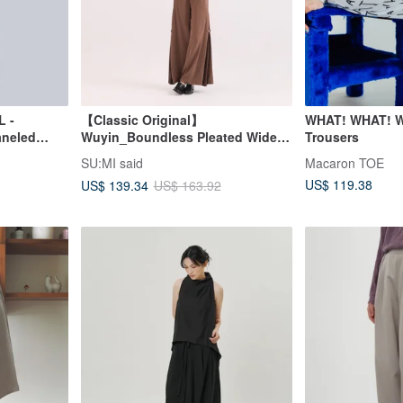
L -
【Classic Original】
WHAT! WHAT! Wi
aneled
Wuyin_Boundless Pleated Wide-
Trousers
Leg Pants_CLB012_Brown
SU:MI said
Macaron TOE
US$ 119.38
US$ 139.34
US$ 163.92