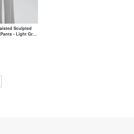
aisted Sculpted
Pants - Light Grey