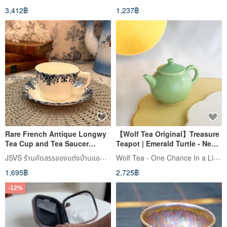
3,412฿
1,237฿
Rare French Antique Longwy
【Wolf Tea Original】Treasure
Tea Cup and Tea Saucer
Teapot | Emerald Turtle - New
Rouen Model
Launch
JSVS ร้านคัดสรรของแต่งบ้านแอนทีค
Wolf Tea - One Chance In a Lifetime
1,695฿
2,725฿
-12%