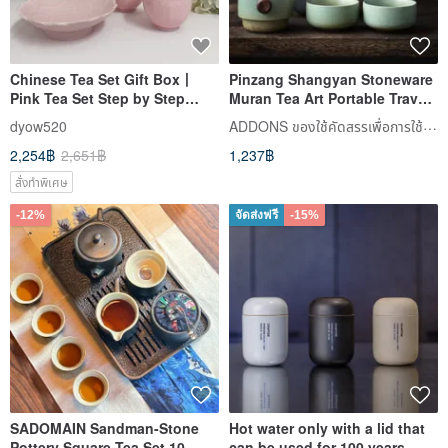
Chinese Tea Set Gift Box丨
Pinzang Shangyan Stoneware
Pink Tea Set Step by Step
Muran Tea Art Portable Travel
Lotus Tea Cup Dessert Plate
Tea Set-One Pot and Two
ADDONS ของใช้คัดสรรเพื่อการใช้ชีวิต
dyow520
Gift Box Home Practical
Cups
2,254฿
2,651฿
1,237฿
สั่งทำพิเศษ
-12%
จัดส่งฟรี
-15%
SADOMAIN Sandman-Stone
Hot water only with a lid that
Pottery Square Tea Set 10-
can be used for 100 years