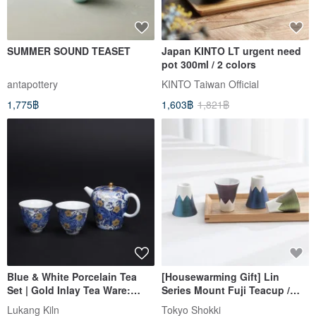
SUMMER SOUND TEASET
Japan KINTO LT urgent need
pot 300ml / 2 colors
antapottery
KINTO Taiwan Official
1,775฿
1,603฿
1,821฿
Blue & White Porcelain Tea
[Housewarming Gift] Lin
Set | Gold Inlay Tea Ware:
Series Mount Fuji Teacup /
Stars, Moon, and Waves
Kinshodo
Lukang Kiln
Tokyo Shokki