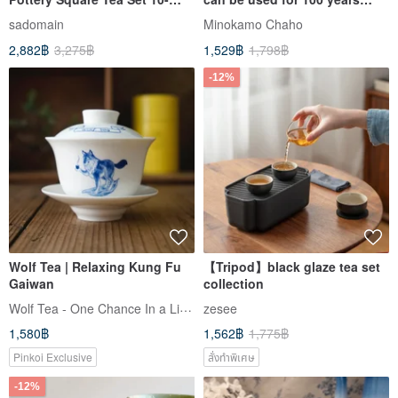
piece Set-with Storage Box
Chapter_Gift box
sadomain
Minokamo Chaho
2,882฿
3,275฿
1,529฿
1,798฿
-12%
Wolf Tea | Relaxing Kung Fu
【Tripod】black glaze tea set
Gaiwan
collection
Wolf Tea - One Chance In a Lifetime
zesee
1,580฿
1,562฿
1,775฿
Pinkoi Exclusive
สั่งทำพิเศษ
-12%