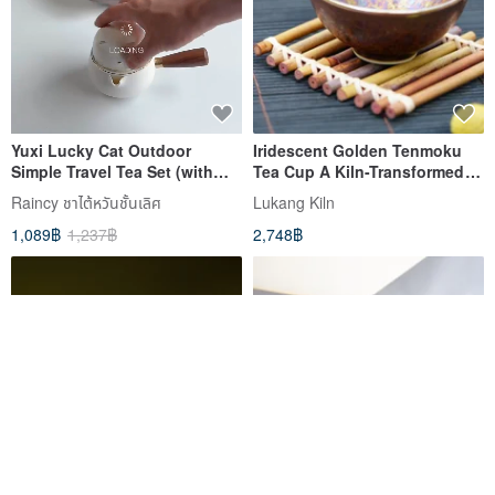
Yuxi Lucky Cat Outdoor
Iridescent Golden Tenmoku
Simple Travel Tea Set (with
Tea Cup A Kiln-Transformed
Carrying Bag)
Glaze Collection
Raincy ชาไต้หวันชั้นเลิศ
Lukang Kiln
1,089฿
1,237฿
2,748฿