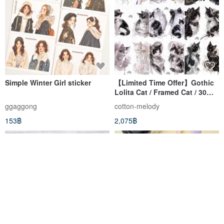
Simple Winter Girl sticker
【Limited Time Offer】Gothic
Lolita Cat / Framed Cat / 30
Designs, 3 Sheets Each /
ggaggong
cotton-melody
cotton melody / Character
153฿
2,075฿
Stickers / Includes Non-Sale
Novelty Item