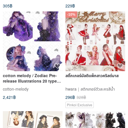
305฿
229฿
-10%
cotton melody / Zodiac Pre-
สติ๊กเกอร์มัลติแพ็กสาวคริสต์มาส
release Illustrations 20 types x
5 sheets each / Character
cotton-melody
hwara｜สติกเกอร์ตัวละครสีน้ำ
Stickers / Girl Stickers /
2,421฿
296฿
328฿
Original Stickers
Pinkoi Exclusive