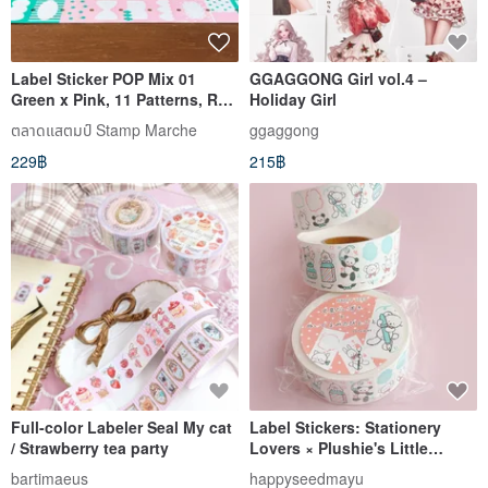
Label Sticker POP Mix 01
GGAGGONG Girl vol.4 –
Green x Pink, 11 Patterns, Roll
Holiday Girl
Stickers lm-04
ตลาดแสตมป์ Stamp Marche
ggaggong
229฿
215฿
Full-color Labeler Seal My cat
Label Stickers: Stationery
/ Strawberry tea party
Lovers × Plushie's Little
Words
bartimaeus
happyseedmayu