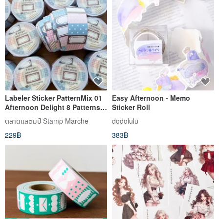
Labeler Sticker PatternMix 01
Easy Afternoon - Memo
Afternoon Delight 8 Patterns
Sticker Roll
Roll Stickers Blue Brown Navy
ตลาดแสตมป์ Stamp Marche
dodolulu
Pink lm-01
229฿
383฿