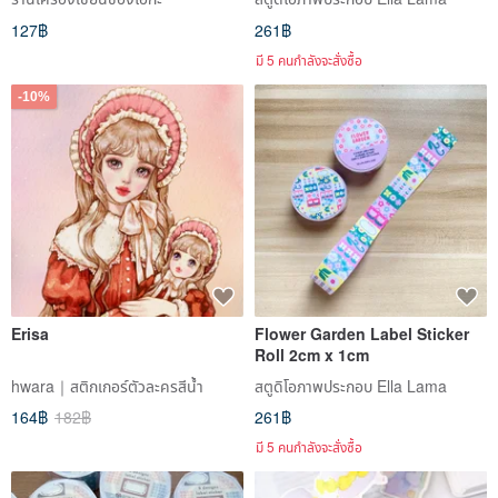
127฿
261฿
มี 5 คนกำลังจะสั่งซื้อ
-10%
Erisa
Flower Garden Label Sticker
Roll 2cm x 1cm
hwara｜สติกเกอร์ตัวละครสีน้ำ
สตูดิโอภาพประกอบ Ella Lama
164฿
182฿
261฿
มี 5 คนกำลังจะสั่งซื้อ