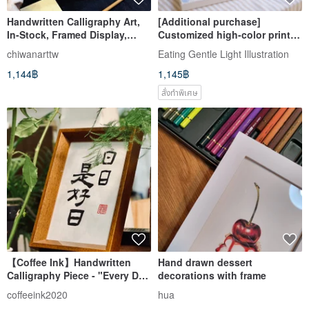
Handwritten Calligraphy Art,
[Additional purchase]
In-Stock, Framed Display,
Customized high-color printed
Collectible, Retirement Gift,
frameless painting
chiwanarttw
Eating Gentle Light Illustration
Housewarming Gift, Life Motto
1,144฿
1,145฿
สั่งทำพิเศษ
【Coffee Ink】Handwritten
Hand drawn dessert
Calligraphy Piece - "Every Day
decorations with frame
is a Good Day"
coffeeink2020
hua