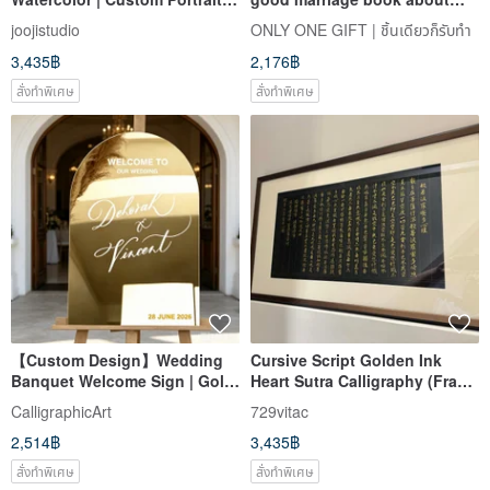
Likeness Drawings, Family
blue A4 certificate folder
joojistudio
ONLY ONE GIFT | ชิ้นเดียวก็รับทำ
Portraits, Wedding Gifts,
marriage book about
3,435฿
2,176฿
Birthday Gifts, Personalized
Art
สั่งทำพิเศษ
สั่งทำพิเศษ
【Custom Design】Wedding
Cursive Script Golden Ink
Banquet Welcome Sign | Gold
Heart Sutra Calligraphy (Frame
Mirror Acrylic | Wedding
Not Included) | Home Decor
CalligraphicArt
729vitac
Venue
Festival Wedding
2,514฿
3,435฿
Housewarming
สั่งทำพิเศษ
สั่งทำพิเศษ