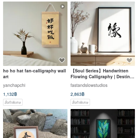
ho ho hat fan-calligraphy wall
【Soul Series】Handwritten
art
Flowing Calligraphy | Destiny |
Framed
yanchapchi
fastandslowstudios
1,132฿
2,863฿
สั่งทำพิเศษ
สั่งทำพิเศษ