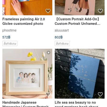
Frameless painting Air 2.0
【Custom Portrait Add-On】
Giclee customized photo
Custom Portrait Unframed
Print
phootime
aluuusart
572฿
802฿
สั่งทำพิเศษ
สั่งทำพิเศษ
Handmade Japanese
Life sea sea beauty to no
Watercolor | Custom Portraits,
good marriage book about