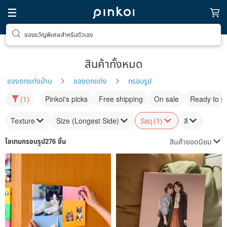
ของขวัญพิเศษสำหรับตัวเอง
สินค้าทั้งหมด
ของตกแต่งบ้าน
ของตกแต่ง
กรอบรูป
(1)
Pinkoi's picks
Free shipping
On sale
Ready to s
Texture
Size (Longest Side)
วัสดุ
(1)
สี
สินค้ายอดนิยม
ไอเทม
กรอบรูป
276 ชิ้น