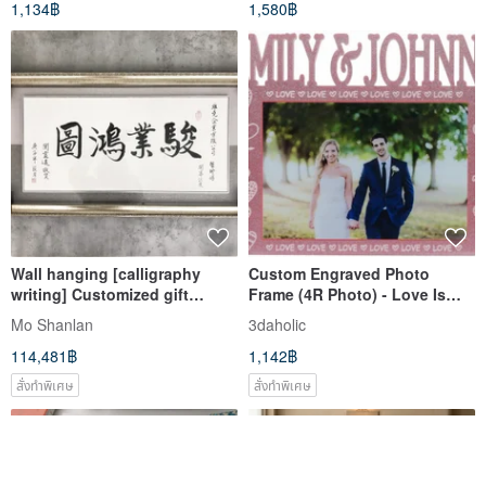
1,134฿
1,580฿
Wall hanging [calligraphy
Custom Engraved Photo
writing] Customized gift
Frame (4R Photo) - Love Is
content for aspirations
Eternal A Theme x
Mo Shanlan
3daholic
Personalization
114,481฿
1,142฿
สั่งทำพิเศษ
สั่งทำพิเศษ