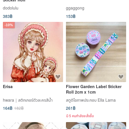
dodolulu
ggaggong
383฿
153฿
-10%
Erisa
Flower Garden Label Sticker
Roll 2cm x 1cm
hwara｜สติกเกอร์ตัวละครสีน้ำ
สตูดิโอภาพประกอบ Ella Lama
164฿
182฿
261฿
มี 5 คนกำลังจะสั่งซื้อ