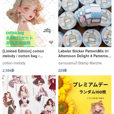
[Limited Edition] cotton
Labeler Sticker PatternMix 01
melody / cotton bag /
Afternoon Delight 8 Patterns
Character Stickers Original
Roll Stickers Blue Brown Navy
cotton-melody
ตลาดแสตมป์ Stamp Marche
Stickers Original Character
Pink lm-01
2,594฿
229฿
Stickers Stickers [SALE]