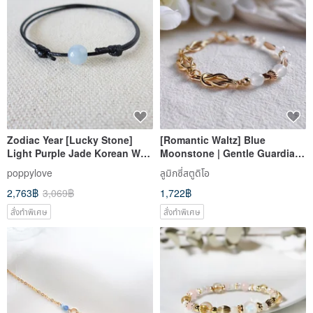
Zodiac Year [Lucky Stone]
[Romantic Waltz] Blue
Light Purple Jade Korean Wax
Moonstone | Gentle Guardian
Cord Bracelet Lgc13 - Attracts
| Knot Crystal Bracelet
poppylove
ลูมิกซี่สตูดิโอ
Wealth, Brings Good Fortune
2,763฿
3,069฿
1,722฿
สั่งทำพิเศษ
สั่งทำพิเศษ