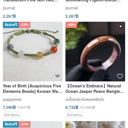
Agate Straight Cut Old Style
Red Strawberry Quartz x Gold
journal
journal
Bracelet
Super Seven x White Crystal
2,267฿
2,267฿
Beaded Bracelet
จัดส่งฟรี
-10%
-40%
Year of Birth [Auspicious Five
【Ocean's Embrace】Natural
Elements Beads] Korean Wax
Ocean Jasper Peace Bangle
Cord Bracelet *SJ52* Attracts
Bracelet | Fits Size 17 | Gift
poppylove
เครื่องประดับหยกหยิงลัว
Wealth, Wards Off Evil,
Idea
7,090฿
7,877฿
6,732฿
11,220฿
Protects Against Petty People
สั่งทำพิเศษ
สั่งทำพิเศษ
จัดส่งฟรี
-10%