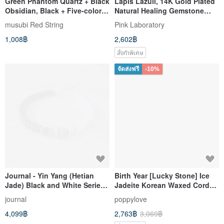
Green Phantom Quartz + Black
Lapis Lazuli, 14K Gold Plated
Obsidian, Black + Five-color
Natural Healing Gemstone
threads, Ultra-fine Diamond
Stacked Bracelet
musubi Red String
Pink Laboratory
knot / Attracts primary wealth,
1,008฿
2,602฿
benefactors, and career
prosperity
สั่งทำพิเศษ
จัดส่งฟรี
-10%
Journal - Yin Yang (Hetian
Birth Year [Lucky Stone] Ice
Jade) Black and White Series
Jadeite Korean Waxed Cord
Pure Natural Hetian Jade
Bracelet *Lga11* Attracts
journal
poppylove
Straight-Cut Beaded Soft
Wealth, Wards Off Petty
4,099฿
2,763฿
3,069฿
Bracelet
People