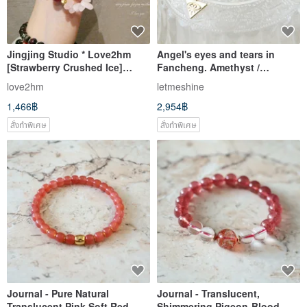
Jingjing Studio * Love2hm
Angel's eyes and tears in
[Strawberry Crushed Ice]
Fancheng. Amethyst /
Strawberry Quartz Rose
aquamarine Stone/ Stone devil
love2hm
letmeshine
Quartz Heart Chakra Original
eyes crystal bracelet dual-ring
1,466฿
2,954฿
Design Bracelet
design
สั่งทำพิเศษ
สั่งทำพิเศษ
Journal - Pure Natural
Journal - Translucent,
Translucent Pink Soft Red
Shimmering Pigeon-Blood